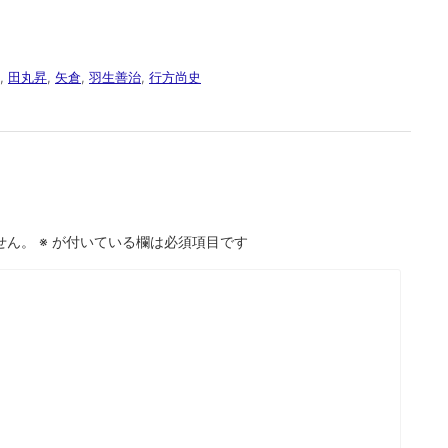
,
田丸昇
,
矢倉
,
羽生善治
,
行方尚史
せん。
※
が付いている欄は必須項目です