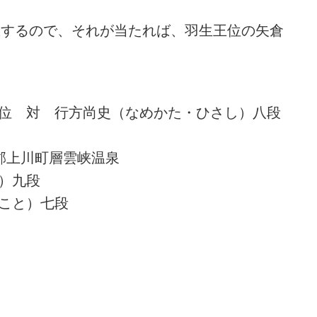
想するので、それが当たれば、羽生王位の矢倉
位 対 行方尚史（なめかた・ひさし）八段
）
郡上川町層雲峡温泉
）九段
こと）七段
め・180 解説
詰将棋 3手詰め・220 解説