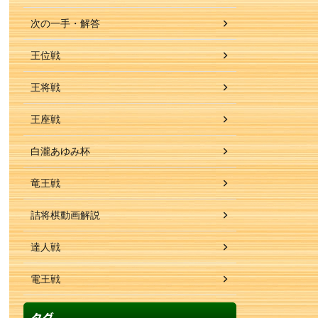
次の一手・解答
王位戦
王将戦
王座戦
白瀧あゆみ杯
竜王戦
詰将棋動画解説
達人戦
電王戦
タグ