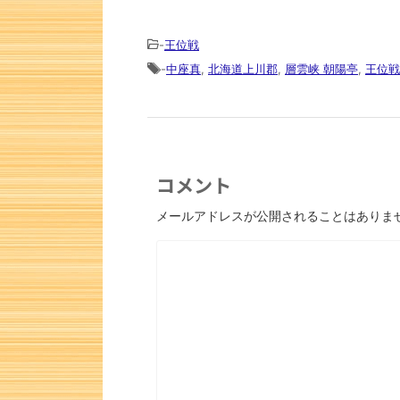
-
王位戦
-
中座真
,
北海道上川郡
,
層雲峡 朝陽亭
,
王位戦
コメント
メールアドレスが公開されることはありま