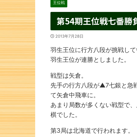
王位戦
第54期王位戦七番勝
2013年7月28日
羽生王位に行方八段が挑戦して
羽生王位が連勝としました。
戦型は矢倉。
先手の行方八段が▲7七銀と急
て矢倉中飛車に。
あまり局数が多くない戦型で、
棋でした。
第3局は北海道で行われます。