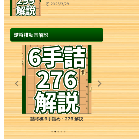
2025/3/28
詰将棋動画解説
詰将棋 6手詰め・276 解説
詰将