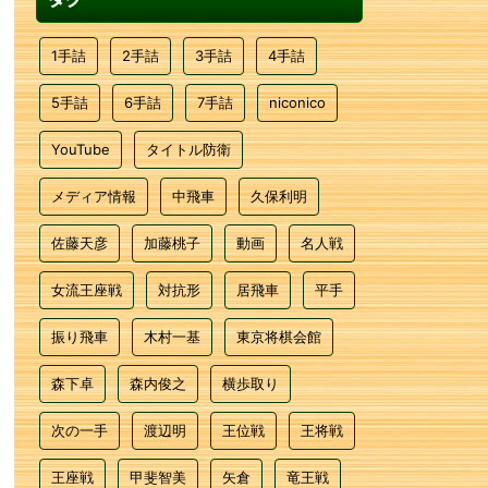
1手詰
2手詰
3手詰
4手詰
5手詰
6手詰
7手詰
niconico
YouTube
タイトル防衛
メディア情報
中飛車
久保利明
佐藤天彦
加藤桃子
動画
名人戦
女流王座戦
対抗形
居飛車
平手
振り飛車
木村一基
東京将棋会館
森下卓
森内俊之
横歩取り
次の一手
渡辺明
王位戦
王将戦
王座戦
甲斐智美
矢倉
竜王戦