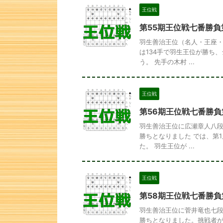
王位戦
第55期王位戦七番勝負
羽生善治王位（名人・王座・
は134手で羽生王位が勝ち
う。 先手の木村 ...
王位戦
第56期王位戦七番勝負
羽生善治王位に広瀬章人八段
勝ちとなりました では、第
た。 羽生王位が ...
王位戦
第58期王位戦七番勝負
羽生善治王位に菅井竜也七段
勝ちとなりました。挑戦者が