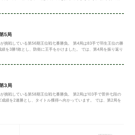
第5局
が挑戦している第56期王位戦七番勝負。 第4局は83手で羽生王位の勝
成績を3勝1敗とし、防衛に王手をかけました。 では、第4局を振り返り
第3局
が挑戦している第58期王位戦七番勝負。 第2局は103手で菅井七段の
ズ成績を2連勝とし、タイトル獲得へ向かっています。 では、第2局を