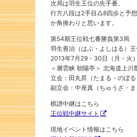
次局は羽生王位の先手番。
行方八段は2手目△8四歩と予
か角換わりと思います。
第54期王位戦七番勝負第3局
羽生善治（はぶ・よしはる）王
2013年7月29・30日（月・火
＜層雲峡 朝陽亭＞ 北海道上川
立会：田丸昇（たまる・のぼる
副立会：中座真（ちゅうざ・ま
棋譜中継はこちら
王位戦中継サイト
詰将棋 1手詰
現地イベント情報はこちら