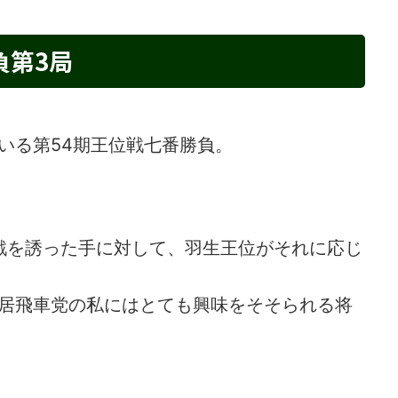
負第3局
いる第54期王位戦七番勝負。
戦を誘った手に対して、羽生王位がそれに応じ
居飛車党の私にはとても興味をそそられる将