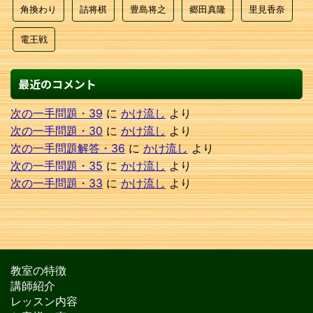
角換わり
詰将棋
豊島将之
郷田真隆
里見香奈
電王戦
最近のコメント
次の一手問題・39
に
かけ流し
より
次の一手問題・30
に
かけ流し
より
次の一手問題解答・36
に
かけ流し
より
次の一手問題・35
に
かけ流し
より
次の一手問題・33
に
かけ流し
より
教室の特徴
講師紹介
レッスン内容