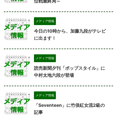
位戦最終局～
メディア情報
今日の10時から、加藤九段がテレビ
に出ます！
メディア情報
読売新聞夕刊「ポップスタイル」に
中村太地六段が登場
メディア情報
「Seventeen」に竹俣紅女流2級の
記事