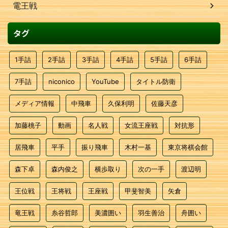
電王戦
タグ
1手詰
2手詰
3手詰
4手詰
5手詰
6手詰
7手詰
niconico
YouTube
タイトル防衛
メディア情報
中飛車
久保利明
佐藤天彦
加藤桃子
動画
名人戦
女流王座戦
対抗形
居飛車
平手
振り飛車
木村一基
東京将棋会館
森下卓
森内俊之
横歩取り
次の一手
渡辺明
王位戦
王将戦
王座戦
甲斐智美
矢倉
竜王戦
糸谷哲郎
美濃囲い
羽生善治
舟囲い