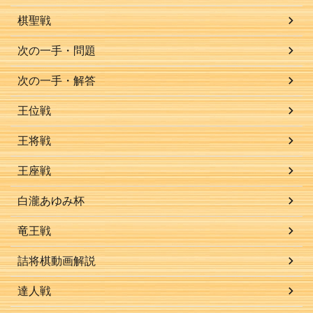
棋聖戦
次の一手・問題
次の一手・解答
王位戦
王将戦
王座戦
白瀧あゆみ杯
竜王戦
詰将棋動画解説
達人戦