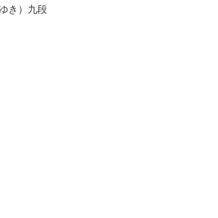
ゆき）九段
問題・4
次の一手問題・5