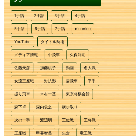
1手詰
2手詰
3手詰
4手詰
5手詰
6手詰
7手詰
niconico
YouTube
タイトル防衛
メディア情報
中飛車
久保利明
佐藤天彦
加藤桃子
動画
名人戦
女流王座戦
対抗形
居飛車
平手
振り飛車
木村一基
東京将棋会館
森下卓
森内俊之
横歩取り
次の一手
渡辺明
王位戦
王将戦
王座戦
甲斐智美
矢倉
竜王戦