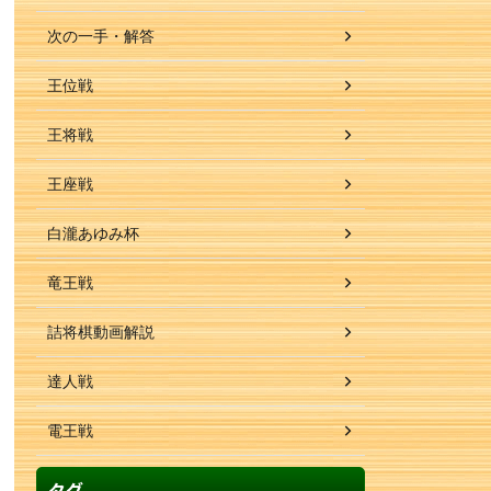
次の一手・解答
王位戦
王将戦
王座戦
白瀧あゆみ杯
竜王戦
詰将棋動画解説
達人戦
電王戦
タグ