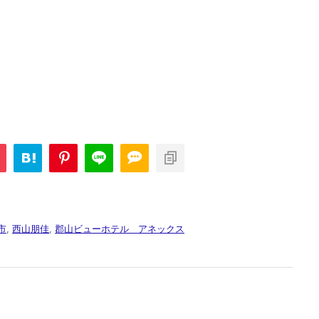
市
,
西山朋佳
,
郡山ビューホテル アネックス