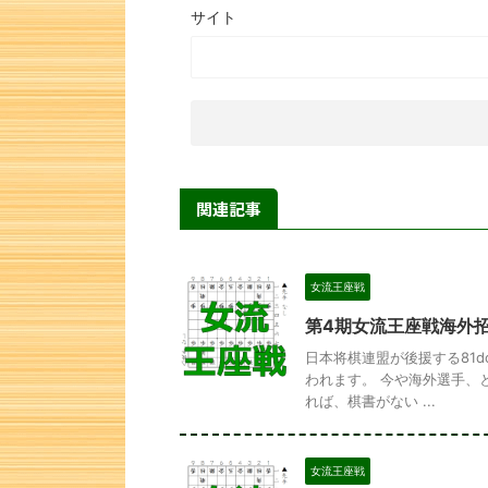
サイト
関連記事
女流王座戦
第4期女流王座戦海外
日本将棋連盟が後援する81
われます。 今や海外選手、
れば、棋書がない ...
女流王座戦