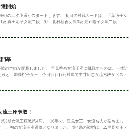
予選開始
王座戦の二次予選がスタートします。 初日の対戦カードは、 千葉涼子女
1級 真田彩子女流二段 対 北村桂香女流3級 船戸陽子女流二段
戦開幕
座戦の本戦が開幕しました。 里見香奈女流王座に挑戦するのは、一体誰
初段と、加藤桃子女王、今日行われた対局で中井広恵女流六段がベスト
女流王座奪取！
、第3期女流王座戦第4局。 106手で、里見女王・女流名人が勝ちまし
敗とし、初の女流王座獲得となりました。 第4局の戦型は、△里見女王・