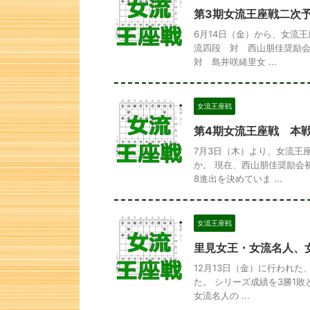
第3期女流王座戦二次
6月14日（金）から、女流
流四段 対 西山朋佳奨励会
対 島井咲緒里女 ...
女流王座戦
第4期女流王座戦 本
7月3日（木）より、女流王
か。 現在、西山朋佳奨励会
8進出を決めていま ...
女流王座戦
里見女王・女流名人、
12月13日（金）に行われた
た。 シリーズ成績を3勝1
女流名人の ...