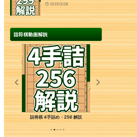
2025/3/28
詰将棋動画解説
詰将棋 4手詰め・256 解説
詰将