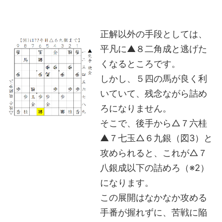
正解以外の手段としては、
平凡に▲８二角成と逃げた
くなるところです。
しかし、５四の馬が良く利
いていて、残念ながら詰め
ろになりません。
そこで、後手から△７六桂
▲７七玉△６九銀（図3）と
攻められると、これが△７
八銀成以下の詰めろ（※2）
になります。
この展開はなかなか攻める
手番が握れずに、苦戦に陥