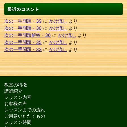
最近のコメント
次の一手問題・39
に
かけ流し
より
次の一手問題・30
に
かけ流し
より
次の一手問題解答・36
に
かけ流し
より
次の一手問題・35
に
かけ流し
より
次の一手問題・33
に
かけ流し
より
教室の特徴
講師紹介
レッスン内容
お客様の声
レッスンまでの流れ
ご用意いただくもの
レッスン時間