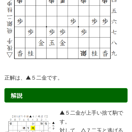
正解は、▲５二金です。
解説
▲５二金が上手い捨て駒で
す。
対して、△７二玉と逃げる