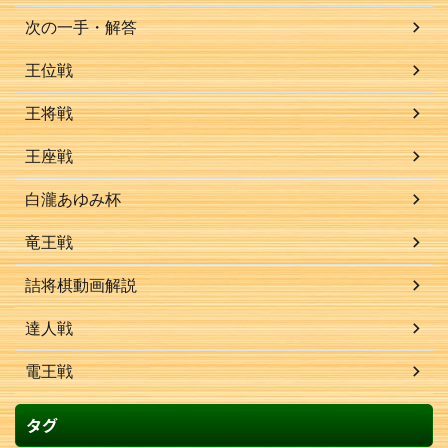
次の一手・解答
王位戦
王将戦
王座戦
白瀧あゆみ杯
竜王戦
詰将棋動画解説
達人戦
電王戦
タグ