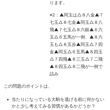
ります。
※2：▲同玉は△８八金▲７
七玉△８七金▲同玉△８八
飛▲７七玉△８六銀▲６六
玉△６五馬が一例、▲８六
玉も△８五歩▲同玉△７四
金▲同玉△６五馬▲８四玉
△７四飛▲８三玉△７二飛
▲８四玉△８二飛が一例で
詰み
この問題のポイントは、
当たりになっている大駒を逃げる前に何かない
かと少し考えてみる習慣があるかどうか？