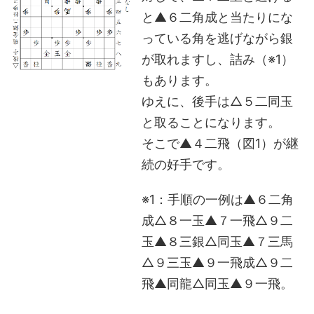
と▲６二角成と当たりにな
っている角を逃げながら銀
が取れますし、詰み（※1）
もあります。
ゆえに、後手は△５二同玉
と取ることになります。
そこで▲４二飛（図1）が継
続の好手です。
※1：手順の一例は▲６二角
成△８一玉▲７一飛△９二
玉▲８三銀△同玉▲７三馬
△９三玉▲９一飛成△９二
飛▲同龍△同玉▲９一飛。