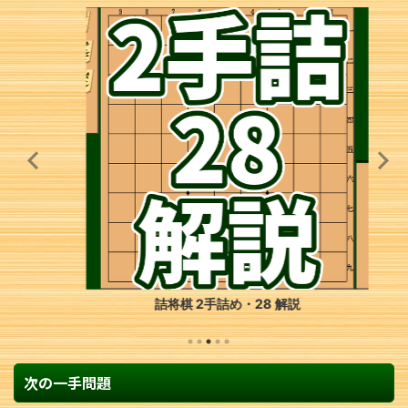
詰将棋 2手詰め・28 解説
次の一手問題