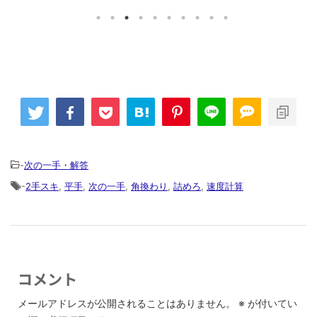
-
次の一手・解答
-
2手スキ
,
平手
,
次の一手
,
角換わり
,
詰めろ
,
速度計算
コメント
メールアドレスが公開されることはありません。
※
が付いてい