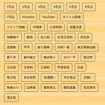
1手詰
2手詰
3手詰
4手詰
5手詰
6手詰
7手詰
niconico
YouTube
タイトル防衛
メディア情報
中飛車
久保利明
佐藤天彦
加藤桃子
動画
名人戦
女流王座戦
対抗形
居飛車
平手
振り飛車
木村一基
東京将棋会館
森下卓
森内俊之
横歩取り
次の一手
渡辺明
王位戦
王将戦
王座戦
甲斐智美
矢倉
竜王戦
糸谷哲郎
美濃囲い
羽生善治
舟囲い
角換わり
詰将棋
豊島将之
郷田真隆
里見香奈
電王戦