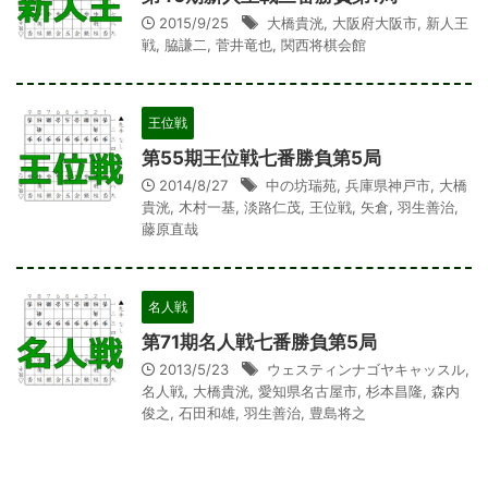
2015/9/25
大橋貴洸
,
大阪府大阪市
,
新人王
戦
,
脇謙二
,
菅井竜也
,
関西将棋会館
王位戦
第55期王位戦七番勝負第5局
2014/8/27
中の坊瑞苑
,
兵庫県神戸市
,
大橋
貴洸
,
木村一基
,
淡路仁茂
,
王位戦
,
矢倉
,
羽生善治
,
藤原直哉
名人戦
第71期名人戦七番勝負第5局
2013/5/23
ウェスティンナゴヤキャッスル
,
名人戦
,
大橋貴洸
,
愛知県名古屋市
,
杉本昌隆
,
森内
俊之
,
石田和雄
,
羽生善治
,
豊島将之