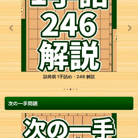
詰将棋 1手詰め・246 解説
次の一手問題