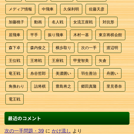
メディア情報
中飛車
久保利明
佐藤天彦
加藤桃子
動画
名人戦
女流王座戦
対抗形
居飛車
平手
振り飛車
木村一基
東京将棋会館
森下卓
森内俊之
横歩取り
次の一手
渡辺明
王位戦
王将戦
王座戦
甲斐智美
矢倉
竜王戦
糸谷哲郎
美濃囲い
羽生善治
舟囲い
角換わり
詰将棋
豊島将之
郷田真隆
里見香奈
電王戦
最近のコメント
次の一手問題・39
に
かけ流し
より