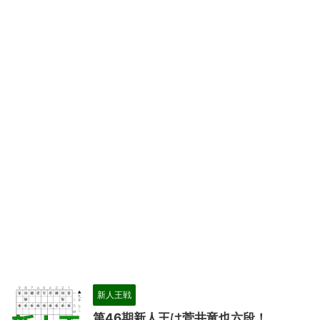
新人王戦
第46期新人王は菅井竜也六段！