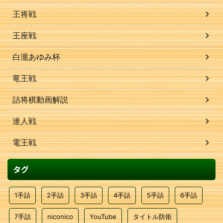
王将戦
王座戦
白瀧あゆみ杯
竜王戦
詰将棋動画解説
達人戦
電王戦
タグ
1手詰
2手詰
3手詰
4手詰
5手詰
6手詰
7手詰
niconico
YouTube
タイトル防衛