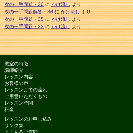
次の一手問題・30
に
かけ流し
より
次の一手問題解答・36
に
かけ流し
より
次の一手問題・35
に
かけ流し
より
次の一手問題・33
に
かけ流し
より
教室の特徴
講師紹介
レッスン内容
お客様の声
レッスンまでの流れ
ご用意いただくもの
レッスン時間
料金
レッスンのお申し込み
リンク集
よくあるご質問