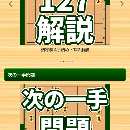
 解説
詰将棋 3手詰め・125 
次の一手問題