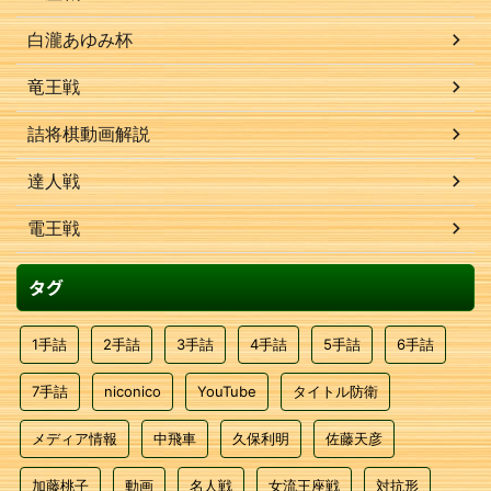
白瀧あゆみ杯
竜王戦
詰将棋動画解説
達人戦
電王戦
タグ
1手詰
2手詰
3手詰
4手詰
5手詰
6手詰
7手詰
niconico
YouTube
タイトル防衛
メディア情報
中飛車
久保利明
佐藤天彦
加藤桃子
動画
名人戦
女流王座戦
対抗形