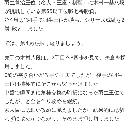
羽生善治王位（名人・王座・棋聖）に木村一基八段
が挑戦している第55期王位戦七番勝負。
第4局は134手で羽生王位が勝ち、シリーズ成績を2
勝1敗としました。
では、第4局を振り返りましょう。
先手の木村八段は、2手目△8四歩を見て、矢倉を採
用しました。
9筋の突き合いが先手の工夫でしたが、後手の羽生
王位は積極的にそこから突っかけました。
中盤で瞬間的に角桂交換の駒損になった羽生王位で
したが、と金を作り攻めを継続。
素人目には細い攻めに見えましたが、結果的には切
れずに攻めがつながり、そのまま押し切りました。