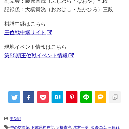
副立会：藤原直哉（ふじわら・なおや）七段
記録係：大橋貴洸（おおはし・たかひろ）三段
棋譜中継はこちら
王位戦中継サイト
現地イベント情報はこちら
第55期王位戦イベント情報
-
王位戦
-
中の坊瑞苑
,
兵庫県神戸市
,
大橋貴洸
,
木村一基
,
淡路仁茂
,
王位戦
,