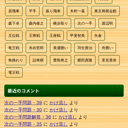
居飛車
平手
振り飛車
木村一基
東京将棋会館
森下卓
森内俊之
横歩取り
次の一手
渡辺明
王位戦
王将戦
王座戦
甲斐智美
矢倉
竜王戦
糸谷哲郎
美濃囲い
羽生善治
舟囲い
角換わり
詰将棋
豊島将之
郷田真隆
里見香奈
電王戦
最近のコメント
次の一手問題・39
に
かけ流し
より
次の一手問題・30
に
かけ流し
より
次の一手問題解答・36
に
かけ流し
より
次の一手問題・35
に
かけ流し
より