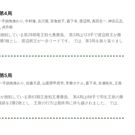
第4局
一手損角換わり
,
中村修
,
吉川屋
,
安食総子
,
森下卓
,
渡辺明
,
真田圭一
,
神谷広志
,
,
貞升南
挑戦している第28期竜王戦七番勝負。 第3局は123手で渡辺棋王が勝
2勝1敗とし、渡辺棋王が一歩リードです。 では、第3局を振り返りまし
第5局
一手損角換わり
,
佐藤天彦
,
山梨県甲府市
,
常磐ホテル
,
森下卓
,
永瀬拓矢
,
王座
問題・36
次の一手問題・27
が挑戦している第63期王座戦五番勝負。 第4局は88手で羽生王座の勝
成績を2勝2敗とし、王座の行方は最終局に持ち越されました。 では、