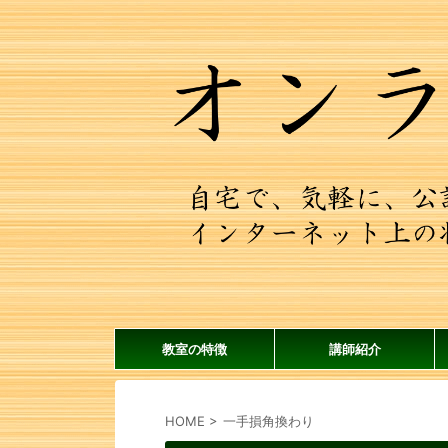
教室の特徴
講師紹介
HOME
>
一手損角換わり