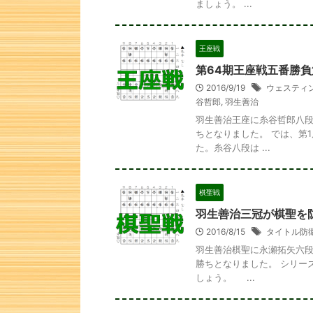
ましょう。 ...
王座戦
第64期王座戦五番勝負
2016/9/19
ウェスティ
谷哲郎
,
羽生善治
羽生善治王座に糸谷哲郎八段
ちとなりました。 では、第
た。糸谷八段は ...
棋聖戦
羽生善治三冠が棋聖を
2016/8/15
タイトル防
羽生善治棋聖に永瀬拓矢六段
勝ちとなりました。 シリー
詰将棋 2手詰
しょう。 ...