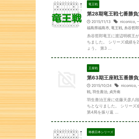
竜王戦
第28期竜王戦七番勝負
2015/11/13
niconico
,
福島県福島市
,
竜王戦
,
糸谷哲郎
糸谷哲郎竜王に渡辺明棋王が
ちました。 シリーズ成績を
ょう。 第3 ...
王座戦
第63期王座戦五番勝負
2015/10/24
niconico
,
次の一手
戦
,
羽生善治
,
貞升南
羽生善治王座に佐藤天彦八段
ちとなりました。 シリーズ
第4局を振り返 ...
将棋日本シリーズ