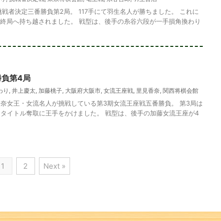
戦者決定三番勝負第2局。 117手にて羽生名人が勝ちました。 これに
最終局へ持ち越されました。 戦型は、後手の糸谷六段が一手損角換わり
勝負第4局
わり
,
井上慶太
,
加藤桃子
,
大阪府大阪市
,
女流王座戦
,
里見香奈
,
関西将棋会館
奈女王・女流名人が挑戦している第3期女流王座戦五番勝負。 第3局は
タイトル奪取に王手をかけました。 戦型は、後手の加藤女流王座が4
1
2
Next »