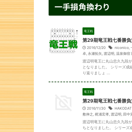
一手損角換わり
竜王戦
第29期竜王戦七番勝負
2016/12/20
niconico
,
卓
,
永瀬拓矢
,
渡辺明
,
温泉御宿 
渡辺明竜王に丸山忠久九段が
となりました。 シリーズ成
り返りましょ ...
竜王戦
第29期竜王戦七番勝負
2016/11/30
HAKODA
敷伸之
,
梶浦宏孝
,
渡辺明
,
田中
渡辺明竜王に丸山忠久九段が
ちとなりました。 シリーズ