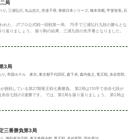
第二局
わり
,
三浦弘行
,
丸山忠久
,
井道千尋
,
将棋日本シリーズ
,
橋本崇載
,
甲斐智美
,
石
行われた、JTプロ公式戦一回戦第一局。 75手で三浦弘行九段の勝ちとな
振り返りましょう。 振り駒の結果、三浦九段の先手番となりました。
第3局
わり
,
帝国ホテル 東京
,
東京都千代田区
,
森下卓
,
森内俊之
,
竜王戦
,
糸谷哲郎
,
が挑戦している第27期竜王戦七番勝負。 第2局は110手で糸谷七段が
は糸谷七段の2連勝です。 では、第2局を振り返りましょう。 第2局は
定三番勝負第3局
り
,
挑戦者決定戦
,
東京将棋会館
,
竜王戦
,
糸谷哲郎
,
羽生善治