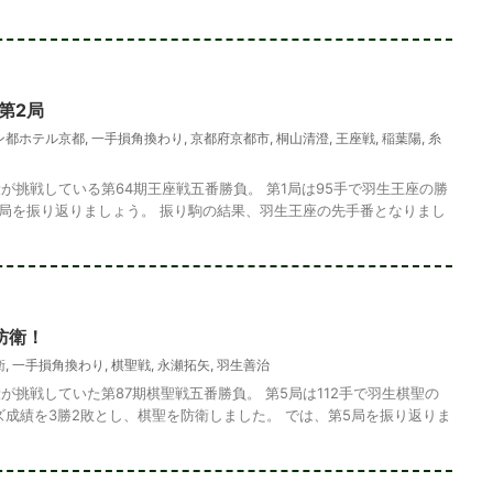
第2局
ン都ホテル京都
,
一手損角換わり
,
京都府京都市
,
桐山清澄
,
王座戦
,
稲葉陽
,
糸
が挑戦している第64期王座戦五番勝負。 第1局は95手で羽生王座の勝
1局を振り返りましょう。 振り駒の結果、羽生王座の先手番となりまし
防衛！
衛
,
一手損角換わり
,
棋聖戦
,
永瀬拓矢
,
羽生善治
が挑戦していた第87期棋聖戦五番勝負。 第5局は112手で羽生棋聖の
ズ成績を3勝2敗とし、棋聖を防衛しました。 では、第5局を振り返りま
め・242 解説
詰将棋 3手詰め・280 解説