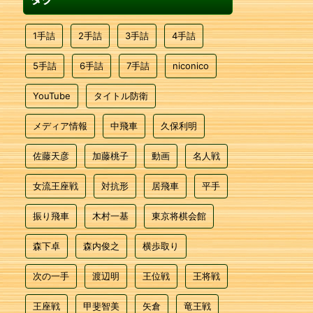
1手詰
2手詰
3手詰
4手詰
5手詰
6手詰
7手詰
niconico
YouTube
タイトル防衛
メディア情報
中飛車
久保利明
佐藤天彦
加藤桃子
動画
名人戦
女流王座戦
対抗形
居飛車
平手
振り飛車
木村一基
東京将棋会館
森下卓
森内俊之
横歩取り
次の一手
渡辺明
王位戦
王将戦
王座戦
甲斐智美
矢倉
竜王戦