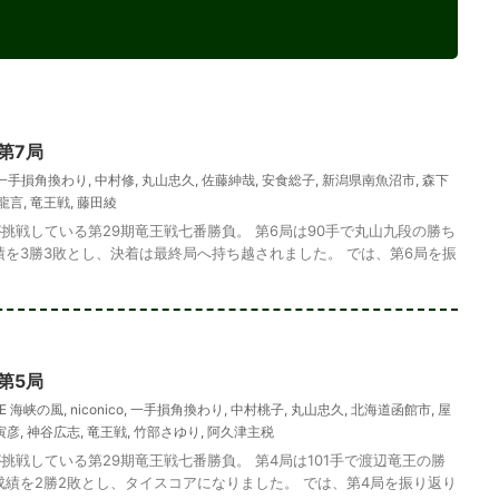
第7局
一手損角換わり
,
中村修
,
丸山忠久
,
佐藤紳哉
,
安食総子
,
新潟県南魚沼市
,
森下
龍言
,
竜王戦
,
藤田綾
挑戦している第29期竜王戦七番勝負。 第6局は90手で丸山九段の勝ち
績を3勝3敗とし、決着は最終局へ持ち越されました。 では、第6局を振
第5局
TE 海峡の風
,
niconico
,
一手損角換わり
,
中村桃子
,
丸山忠久
,
北海道函館市
,
屋
寅彦
,
神谷広志
,
竜王戦
,
竹部さゆり
,
阿久津主税
挑戦している第29期竜王戦七番勝負。 第4局は101手で渡辺竜王の勝
成績を2勝2敗とし、タイスコアになりました。 では、第4局を振り返り