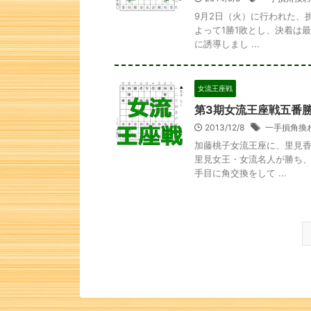
9月2日（火）に行われた、挑
よって1勝1敗とし、決着は
に誘導しまし ...
女流王座戦
第3期女流王座戦五番
2013/12/8
一手損角換
加藤桃子女流王座に、里見香
里見女王・女流名人が勝ち、
手目に角交換をして ...