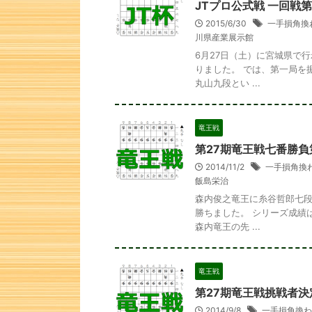
JTプロ公式戦 一回戦
2015/6/30
一手損角換
川県産業展示館
6月27日（土）に宮城県で
りました。 では、第一局を
丸山九段とい ...
竜王戦
第27期竜王戦七番勝負
2014/11/2
一手損角換
飯島栄治
森内俊之竜王に糸谷哲郎七段
勝ちました。 シリーズ成績
森内竜王の先 ...
竜王戦
第27期竜王戦挑戦者決
2014/9/8
一手損角換わ