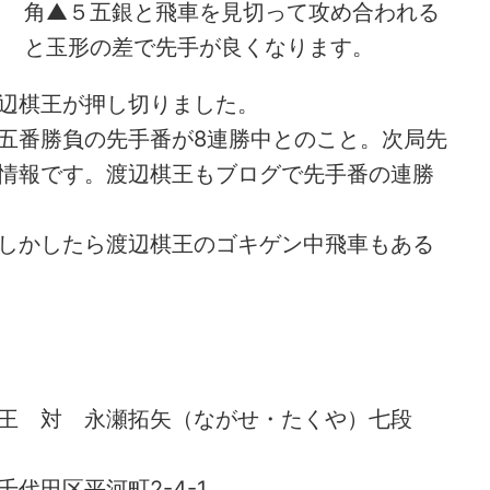
角▲５五銀と飛車を見切って攻め合われる
と玉形の差で先手が良くなります。
辺棋王が押し切りました。
五番勝負の先手番が8連勝中とのこと。次局先
情報です。渡辺棋王もブログで先手番の連勝
しかしたら渡辺棋王のゴキゲン中飛車もある
王 対 永瀬拓矢（ながせ・たくや）七段
代田区平河町2-4-1