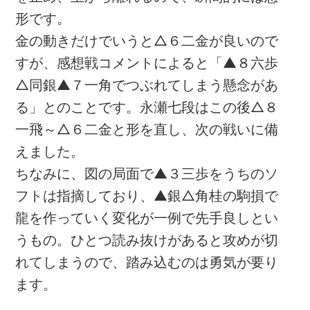
形です。
金の動きだけでいうと△６二金が良いので
すが、感想戦コメントによると「▲８六歩
△同銀▲７一角でつぶれてしまう懸念があ
る」とのことです。永瀬七段はこの後△８
一飛～△６二金と形を直し、次の戦いに備
えました。
ちなみに、図の局面で▲３三歩をうちのソ
フトは指摘しており、▲銀△角桂の駒損で
龍を作っていく変化が一例で先手良しとい
うもの。ひとつ読み抜けがあると攻めが切
れてしまうので、踏み込むのは勇気が要り
ます。