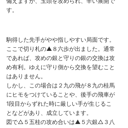
備えますが、玉頭を攻められ、辛い展開で
す。
駒得した先手がやや指しやすい局面です。
ここで切り札の▲８六歩が出ました。通常
であれば、攻めの銀と守りの銀の交換は攻
め有利。ゆえに守り側から交換を望むこと
はありません。
しかし、この場合は２九の飛が８九の桂馬
にヒモをつけていることや、後手の飛車が
1段目からずれた時に厳しい手が生じるこ
となどがあり、成立しています。
図で△５五桂の攻め合いは▲５六銀△３八