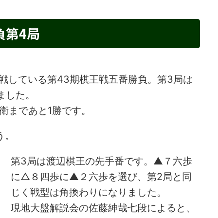
負第4局
戦している第43期棋王戦五番勝負。第3局は
ました。
衛まであと1勝です。
う。
第3局は渡辺棋王の先手番です。▲７六歩
に△８四歩に▲２六歩を選び、第2局と同
じく戦型は角換わりになりました。
現地大盤解説会の佐藤紳哉七段によると、