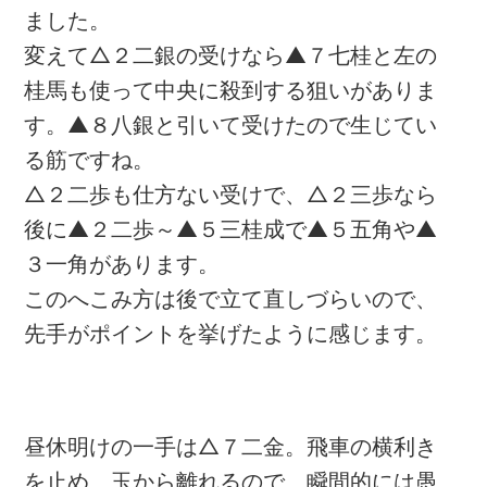
ました。
変えて△２二銀の受けなら▲７七桂と左の
桂馬も使って中央に殺到する狙いがありま
す。▲８八銀と引いて受けたので生じてい
る筋ですね。
△２二歩も仕方ない受けで、△２三歩なら
後に▲２二歩～▲５三桂成で▲５五角や▲
３一角があります。
このへこみ方は後で立て直しづらいので、
問題・38
次の一手問題・42
先手がポイントを挙げたように感じます。
昼休明けの一手は△７二金。飛車の横利き
を止め、玉から離れるので、瞬間的には愚