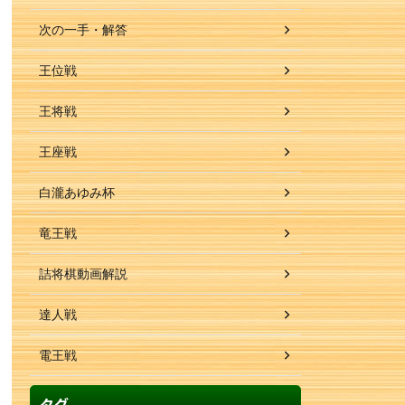
次の一手・解答
王位戦
王将戦
王座戦
白瀧あゆみ杯
竜王戦
詰将棋動画解説
達人戦
電王戦
タグ