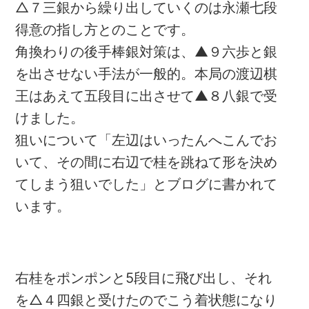
△７三銀から繰り出していくのは永瀬七段
得意の指し方とのことです。
角換わりの後手棒銀対策は、▲９六歩と銀
を出させない手法が一般的。本局の渡辺棋
王はあえて五段目に出させて▲８八銀で受
けました。
狙いについて「左辺はいったんへこんでお
いて、その間に右辺で桂を跳ねて形を決め
てしまう狙いでした」とブログに書かれて
います。
め・234 解説
詰将棋 3手詰め・230 解説
右桂をポンポンと5段目に飛び出し、それ
を△４四銀と受けたのでこう着状態になり