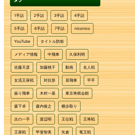
1手詰
2手詰
3手詰
4手詰
5手詰
6手詰
7手詰
niconico
YouTube
タイトル防衛
メディア情報
中飛車
久保利明
佐藤天彦
加藤桃子
動画
名人戦
女流王座戦
対抗形
居飛車
平手
振り飛車
木村一基
東京将棋会館
森下卓
森内俊之
横歩取り
次の一手
渡辺明
王位戦
王将戦
王座戦
甲斐智美
矢倉
竜王戦