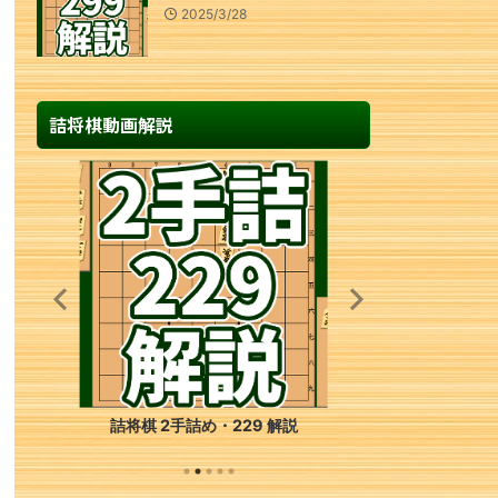
2025/3/28
詰将棋動画解説
詰将棋 2手詰め・229 解説
詰将