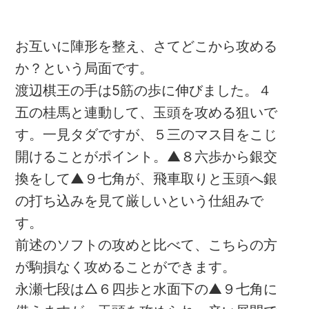
お互いに陣形を整え、さてどこから攻める
か？という局面です。
渡辺棋王の手は5筋の歩に伸びました。４
五の桂馬と連動して、玉頭を攻める狙いで
す。一見タダですが、５三のマス目をこじ
開けることがポイント。▲８六歩から銀交
換をして▲９七角が、飛車取りと玉頭へ銀
の打ち込みを見て厳しいという仕組みで
す。
前述のソフトの攻めと比べて、こちらの方
が駒損なく攻めることができます。
永瀬七段は△６四歩と水面下の▲９七角に