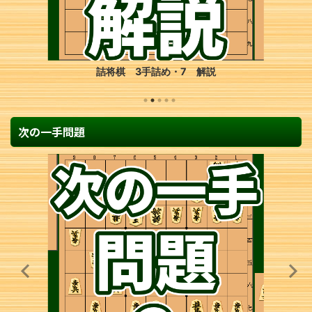
詰将棋 3手詰め・31 解説
次の一手問題