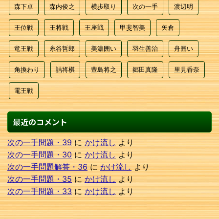
森下卓
森内俊之
横歩取り
次の一手
渡辺明
王位戦
王将戦
王座戦
甲斐智美
矢倉
竜王戦
糸谷哲郎
美濃囲い
羽生善治
舟囲い
角換わり
詰将棋
豊島将之
郷田真隆
里見香奈
電王戦
最近のコメント
次の一手問題・39
に
かけ流し
より
次の一手問題・30
に
かけ流し
より
次の一手問題解答・36
に
かけ流し
より
次の一手問題・35
に
かけ流し
より
次の一手問題・33
に
かけ流し
より