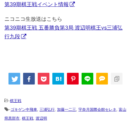
第39期棋王戦イベント情報
ニコニコ生放送はこちら
第39期棋王戦 五番勝負第3局 渡辺明棋王vs三浦弘
行九段
-
棋王戦
-
ゴキゲン中飛車
,
三浦弘行
,
加藤一二三
,
宇奈月国際会館セレネ
,
富山
県黒部市
,
棋王戦
,
渡辺明