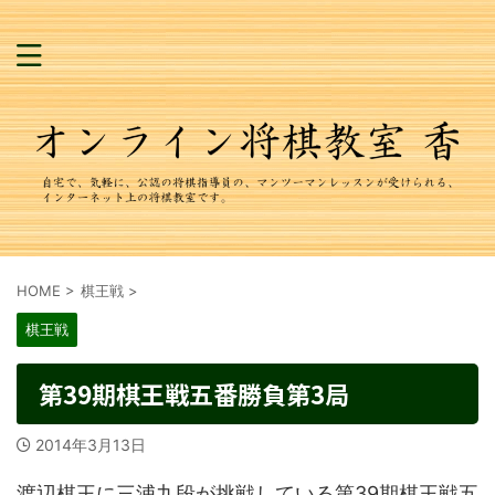
HOME
>
棋王戦
>
棋王戦
第39期棋王戦五番勝負第3局
2014年3月13日
渡辺棋王に三浦九段が挑戦している第39期棋王戦五