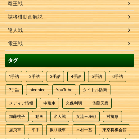
竜王戦
詰将棋動画解説
達人戦
電王戦
タグ
1手詰
2手詰
3手詰
4手詰
5手詰
6手詰
7手詰
niconico
YouTube
タイトル防衛
メディア情報
中飛車
久保利明
佐藤天彦
加藤桃子
動画
名人戦
女流王座戦
対抗形
居飛車
平手
振り飛車
木村一基
東京将棋会館