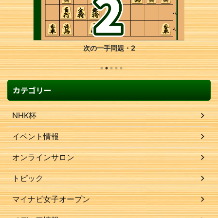
2
次の一手問題・23
カテゴリー
NHK杯
イベント情報
オンラインサロン
トピック
マイナビ女子オープン