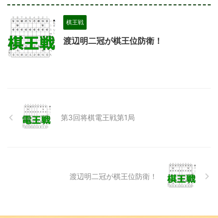
棋王戦
渡辺明二冠が棋王位防衛！
第3回将棋電王戦第1局
渡辺明二冠が棋王位防衛！