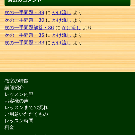
次の一手問題・39
に
かけ流し
より
次の一手問題・30
に
かけ流し
より
次の一手問題解答・36
に
かけ流し
より
次の一手問題・35
に
かけ流し
より
次の一手問題・33
に
かけ流し
より
教室の特徴
講師紹介
レッスン内容
お客様の声
レッスンまでの流れ
ご用意いただくもの
レッスン時間
料金