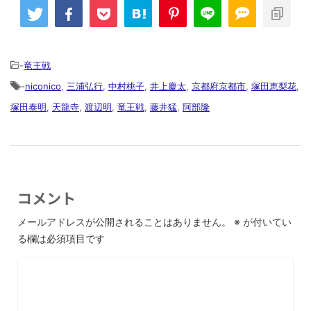
-
竜王戦
-
niconico
,
三浦弘行
,
中村桃子
,
井上慶太
,
京都府京都市
,
塚田恵梨花
,
塚田泰明
,
天龍寺
,
渡辺明
,
竜王戦
,
藤井猛
,
阿部隆
コメント
メールアドレスが公開されることはありません。
※
が付いてい
る欄は必須項目です