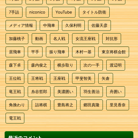
7手詰
niconico
YouTube
タイトル防衛
メディア情報
中飛車
久保利明
佐藤天彦
加藤桃子
動画
名人戦
女流王座戦
対抗形
居飛車
平手
振り飛車
木村一基
東京将棋会館
森下卓
森内俊之
横歩取り
次の一手
渡辺明
王位戦
王将戦
王座戦
甲斐智美
矢倉
竜王戦
糸谷哲郎
美濃囲い
羽生善治
舟囲い
角換わり
詰将棋
豊島将之
郷田真隆
里見香奈
電王戦
最近のコメント