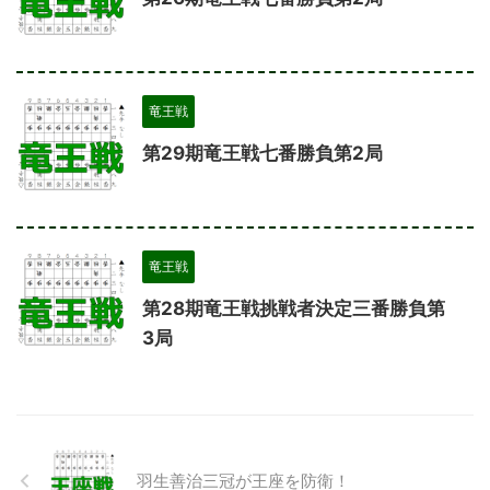
竜王戦
第29期竜王戦七番勝負第2局
竜王戦
第28期竜王戦挑戦者決定三番勝負第
3局
羽生善治三冠が王座を防衛！