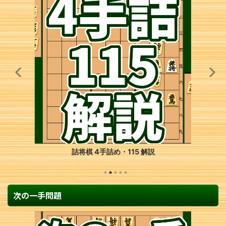
詰将棋 1手詰め・79 解説
次の一手問題