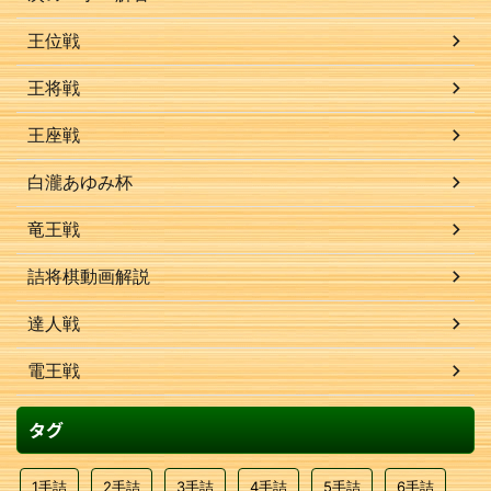
王位戦
王将戦
王座戦
白瀧あゆみ杯
竜王戦
詰将棋動画解説
達人戦
電王戦
タグ
1手詰
2手詰
3手詰
4手詰
5手詰
6手詰