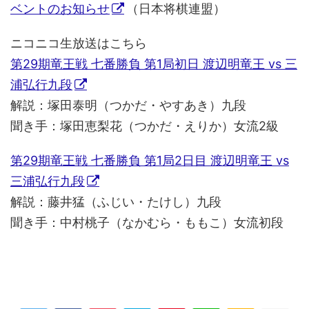
ベントのお知らせ
（日本将棋連盟）
ニコニコ生放送はこちら
第29期竜王戦 七番勝負 第1局初日 渡辺明竜王 vs 三
浦弘行九段
解説：塚田泰明（つかだ・やすあき）九段
聞き手：塚田恵梨花（つかだ・えりか）女流2級
第29期竜王戦 七番勝負 第1局2日目 渡辺明竜王 vs
三浦弘行九段
解説：藤井猛（ふじい・たけし）九段
聞き手：中村桃子（なかむら・ももこ）女流初段