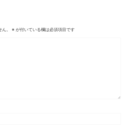
せん。
※
が付いている欄は必須項目です
次の一手問題・15