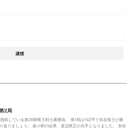
第2局
挑戦している第28期竜王戦七番勝負。 第1局は142手で糸谷竜王が勝
振り返りましょう。 振り駒の結果、渡辺棋王の先手となりました。 糸谷