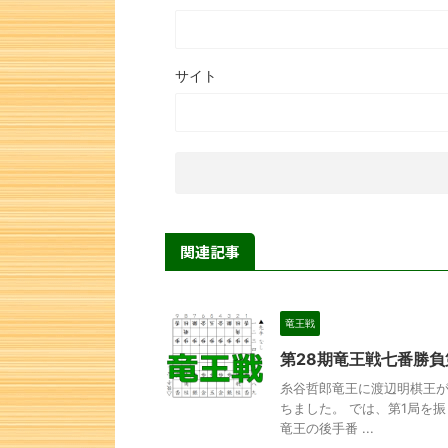
サイト
関連記事
竜王戦
第28期竜王戦七番勝負
糸谷哲郎竜王に渡辺明棋王が
ちました。 では、第1局を
竜王の後手番 ...