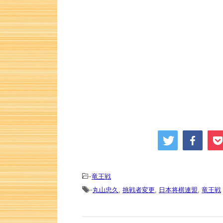
-
竜王戦
-
丸山忠久
,
挑戦者変更
,
日本将棋連盟
,
竜王戦
詰将棋 3手詰め・136 解説