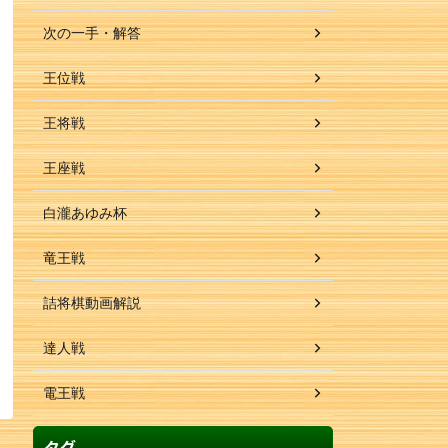
次の一手・解答
王位戦
王将戦
王座戦
白瀧あゆみ杯
竜王戦
詰将棋動画解説
達人戦
電王戦
タグ