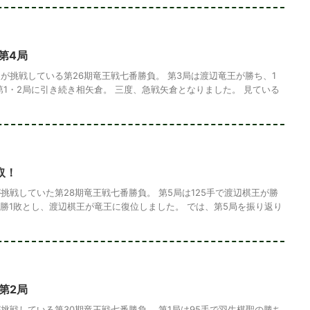
第4局
が挑戦している第26期竜王戦七番勝負。 第3局は渡辺竜王が勝ち、1
第1・2局に引き続き相矢倉。 三度、急戦矢倉となりました。 見ている
取！
挑戦していた第28期竜王戦七番勝負。 第5局は125手で渡辺棋王が勝
4勝1敗とし、渡辺棋王が竜王に復位しました。 では、第5局を振り返り
第2局
挑戦している第30期竜王戦七番勝負。 第1局は95手で羽生棋聖の勝ち