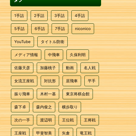
1手詰
2手詰
3手詰
4手詰
5手詰
6手詰
7手詰
niconico
YouTube
タイトル防衛
メディア情報
中飛車
久保利明
佐藤天彦
加藤桃子
動画
名人戦
女流王座戦
対抗形
居飛車
平手
振り飛車
木村一基
東京将棋会館
森下卓
森内俊之
横歩取り
次の一手
渡辺明
王位戦
王将戦
王座戦
甲斐智美
矢倉
竜王戦