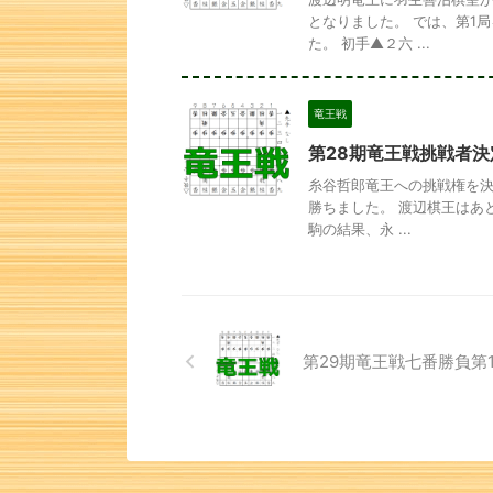
となりました。 では、第1
た。 初手▲２六 ...
竜王戦
第28期竜王戦挑戦者決
糸谷哲郎竜王への挑戦権を決
勝ちました。 渡辺棋王はあ
駒の結果、永 ...
第29期竜王戦七番勝負第