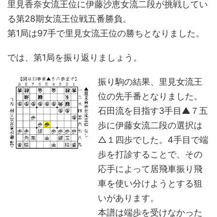
里見香奈女流王位に伊藤沙恵女流二段が挑戦してい
る第28期女流王位戦五番勝負。
第1局は97手で里見女流王位の勝ちとなりました。
では、第1局を振り返りましょう。
振り駒の結果、里見女流王
位の先手番となりました。
石田流を目指す3手目▲７五
歩に伊藤女流二段の選択は
△１四歩でした。4手目で端
歩を打診することで、その
応手によって居飛車振り飛
車を使い分けようとする狙
いがあります。
本譜は端歩を受けなかった