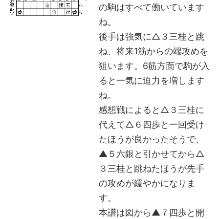
の駒はすべて働いています
ね。
後手は強気に△３三桂と跳
ね、将来1筋からの端攻めを
狙います。6筋方面で駒が入
ると一気に迫力を増します
ね。
感想戦によると△３三桂に
代えて△６四歩と一回受け
たほうが良かったそうで、
▲５六銀と引かせてから△
３三桂と跳ねたほうが先手
の攻めが緩やかになりま
す。
本譜は図から▲７四歩と開