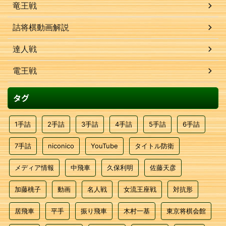
竜王戦
詰将棋動画解説
達人戦
電王戦
タグ
1手詰
2手詰
3手詰
4手詰
5手詰
6手詰
7手詰
niconico
YouTube
タイトル防衛
メディア情報
中飛車
久保利明
佐藤天彦
加藤桃子
動画
名人戦
女流王座戦
対抗形
居飛車
平手
振り飛車
木村一基
東京将棋会館