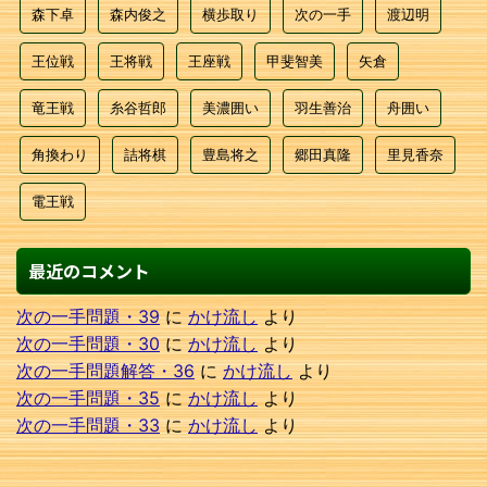
森下卓
森内俊之
横歩取り
次の一手
渡辺明
王位戦
王将戦
王座戦
甲斐智美
矢倉
竜王戦
糸谷哲郎
美濃囲い
羽生善治
舟囲い
角換わり
詰将棋
豊島将之
郷田真隆
里見香奈
電王戦
最近のコメント
次の一手問題・39
に
かけ流し
より
次の一手問題・30
に
かけ流し
より
次の一手問題解答・36
に
かけ流し
より
次の一手問題・35
に
かけ流し
より
次の一手問題・33
に
かけ流し
より