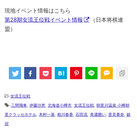
現地イベント情報はこちら
第28期女流王位戦イベント情報
（日本将棋連
盟）
-
女流王位戦
-
三間飛車
,
伊藤沙恵
,
北海道小樽市
,
女流王位戦
,
朝里川温泉 小樽朝
里クラッセホテル
,
木村一基
,
相川春香
,
石田流
,
美濃囲い
,
里見香奈
,
銀
冠