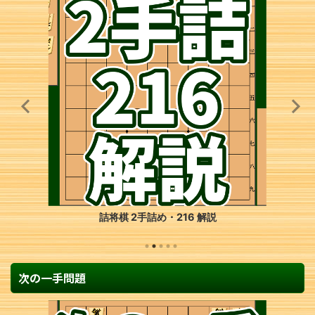
詰将棋 2手詰め・216 解説
次の一手問題