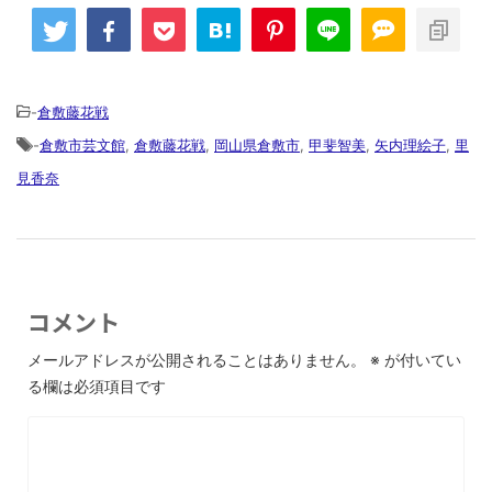
-
倉敷藤花戦
-
倉敷市芸文館
,
倉敷藤花戦
,
岡山県倉敷市
,
甲斐智美
,
矢内理絵子
,
里
見香奈
コメント
メールアドレスが公開されることはありません。
※
が付いてい
る欄は必須項目です