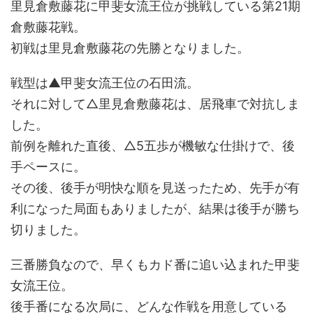
里見倉敷藤花に甲斐女流王位が挑戦している第21期
倉敷藤花戦。
初戦は里見倉敷藤花の先勝となりました。
戦型は▲甲斐女流王位の石田流。
それに対して△里見倉敷藤花は、居飛車で対抗しま
した。
前例を離れた直後、△5五歩が機敏な仕掛けで、後
手ペースに。
その後、後手が明快な順を見送ったため、先手が有
利になった局面もありましたが、結果は後手が勝ち
切りました。
三番勝負なので、早くもカド番に追い込まれた甲斐
女流王位。
後手番になる次局に、どんな作戦を用意している