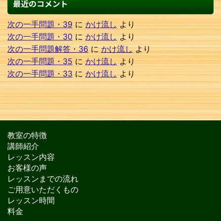
最近のコメント
次の一手問題・39
に
かけ流し
より
次の一手問題・30
に
かけ流し
より
次の一手問題解答・36
に
かけ流し
より
次の一手問題・35
に
かけ流し
より
次の一手問題・33
に
かけ流し
より
教室の特徴
講師紹介
レッスン内容
お客様の声
レッスンまでの流れ
ご用意いただくもの
レッスン時間
料金