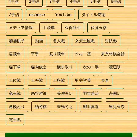
1手詰
2手詰
3手詰
4手詰
5手詰
6手詰
7手詰
niconico
YouTube
タイトル防衛
メディア情報
中飛車
久保利明
佐藤天彦
加藤桃子
動画
名人戦
女流王座戦
対抗形
居飛車
平手
振り飛車
木村一基
東京将棋会館
森下卓
森内俊之
横歩取り
次の一手
渡辺明
王位戦
王将戦
王座戦
甲斐智美
矢倉
竜王戦
糸谷哲郎
美濃囲い
羽生善治
舟囲い
角換わり
詰将棋
豊島将之
郷田真隆
里見香奈
電王戦