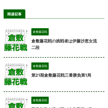
関連記事
倉敷藤花戦
倉敷藤花戦の挑戦者は伊藤沙恵女流
二段
倉敷藤花戦
第21期倉敷藤花戦三番勝負第1局
倉敷藤花戦