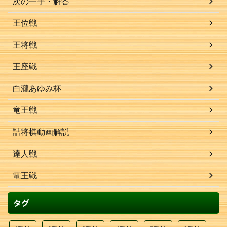
次の一手・解答
王位戦
王将戦
王座戦
白瀧あゆみ杯
竜王戦
詰将棋動画解説
達人戦
電王戦
タグ