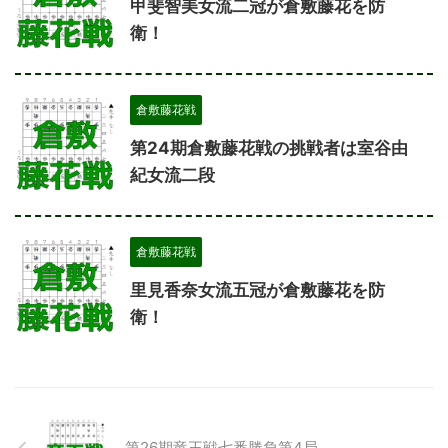
甲斐智美女流二冠が倉敷藤花を防
衛！
倉敷藤花戦
第24期倉敷藤花戦の挑戦者は室谷由
紀女流二段
倉敷藤花戦
里見香奈女流五冠が倉敷藤花を防
衛！
第26期竜王戦七番勝負第4局