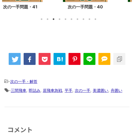
次の一手問題・40
次の一手問題・39
-
次の一手・解答
-
三間飛車
,
即詰み
,
居飛車急戦
,
平手
,
次の一手
,
美濃囲い
,
舟囲い
コメント