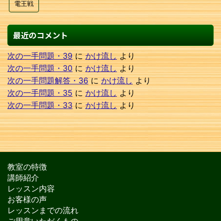
電王戦
最近のコメント
次の一手問題・39
に
かけ流し
より
次の一手問題・30
に
かけ流し
より
次の一手問題解答・36
に
かけ流し
より
次の一手問題・35
に
かけ流し
より
次の一手問題・33
に
かけ流し
より
教室の特徴
講師紹介
レッスン内容
お客様の声
レッスンまでの流れ
ご用意いただくもの