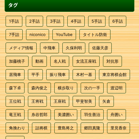
タグ
1手詰
2手詰
3手詰
4手詰
5手詰
6手詰
7手詰
niconico
YouTube
タイトル防衛
メディア情報
中飛車
久保利明
佐藤天彦
加藤桃子
動画
名人戦
女流王座戦
対抗形
居飛車
平手
振り飛車
木村一基
東京将棋会館
森下卓
森内俊之
横歩取り
次の一手
渡辺明
王位戦
王将戦
王座戦
甲斐智美
矢倉
竜王戦
糸谷哲郎
美濃囲い
羽生善治
舟囲い
角換わり
詰将棋
豊島将之
郷田真隆
里見香奈