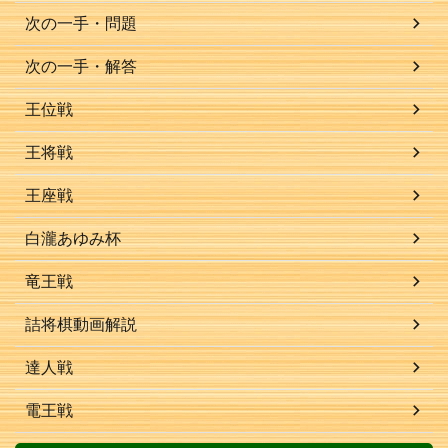
次の一手・問題
次の一手・解答
王位戦
王将戦
王座戦
白瀧あゆみ杯
竜王戦
詰将棋動画解説
達人戦
電王戦