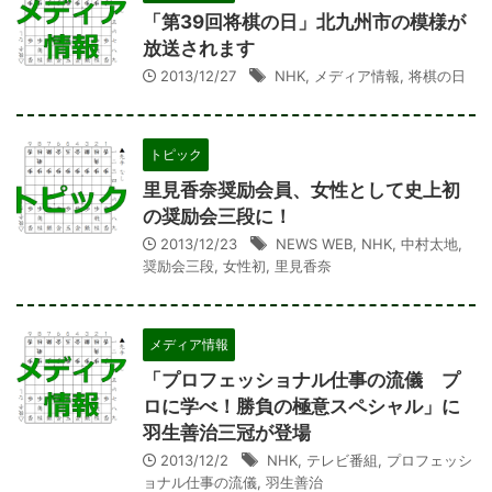
「第39回将棋の日」北九州市の模様が
放送されます
2013/12/27
NHK
,
メディア情報
,
将棋の日
トピック
里見香奈奨励会員、女性として史上初
の奨励会三段に！
2013/12/23
NEWS WEB
,
NHK
,
中村太地
,
奨励会三段
,
女性初
,
里見香奈
メディア情報
「プロフェッショナル仕事の流儀 プ
ロに学べ！勝負の極意スペシャル」に
羽生善治三冠が登場
2013/12/2
NHK
,
テレビ番組
,
プロフェッシ
ョナル仕事の流儀
,
羽生善治