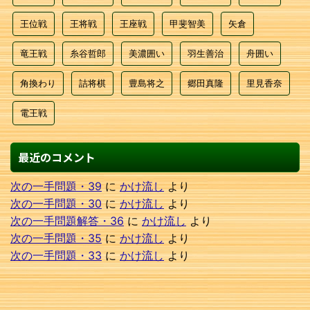
王位戦
王将戦
王座戦
甲斐智美
矢倉
竜王戦
糸谷哲郎
美濃囲い
羽生善治
舟囲い
角換わり
詰将棋
豊島将之
郷田真隆
里見香奈
電王戦
最近のコメント
次の一手問題・39
に
かけ流し
より
次の一手問題・30
に
かけ流し
より
次の一手問題解答・36
に
かけ流し
より
次の一手問題・35
に
かけ流し
より
次の一手問題・33
に
かけ流し
より