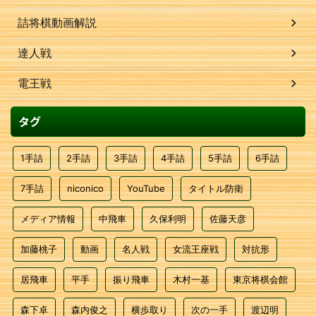
詰将棋動画解説
達人戦
電王戦
タグ
1手詰
2手詰
3手詰
4手詰
5手詰
6手詰
7手詰
niconico
YouTube
タイトル防衛
メディア情報
中飛車
久保利明
佐藤天彦
加藤桃子
動画
名人戦
女流王座戦
対抗形
居飛車
平手
振り飛車
木村一基
東京将棋会館
森下卓
森内俊之
横歩取り
次の一手
渡辺明