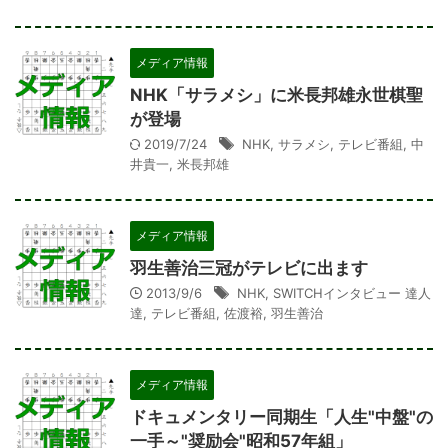
メディア情報
NHK「サラメシ」に米長邦雄永世棋聖
が登場
2019/7/24
NHK
,
サラメシ
,
テレビ番組
,
中
井貴一
,
米長邦雄
メディア情報
羽生善治三冠がテレビに出ます
2013/9/6
NHK
,
SWITCHインタビュー 達人
達
,
テレビ番組
,
佐渡裕
,
羽生善治
メディア情報
ドキュメンタリー同期生「人生"中盤"の
一手～"奨励会"昭和57年組」