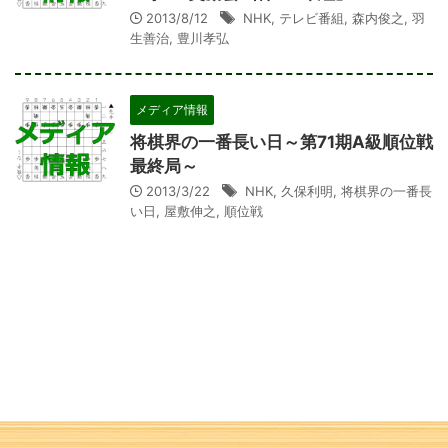
2013/8/12
NHK
,
テレビ番組
,
森内俊之
,
羽
生善治
,
豊川孝弘
メディア情報
将棋界の一番長い日～第71期A級順位戦
最終局～
2013/3/22
NHK
,
久保利明
,
将棋界の一番長
い日
,
屋敷伸之
,
順位戦