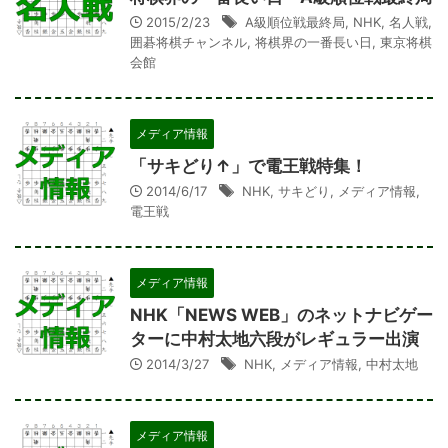
2015/2/23
A級順位戦最終局
,
NHK
,
名人戦
,
囲碁将棋チャンネル
,
将棋界の一番長い日
,
東京将棋
会館
メディア情報
「サキどり↑」で電王戦特集！
2014/6/17
NHK
,
サキどり
,
メディア情報
,
電王戦
メディア情報
NHK「NEWS WEB」のネットナビゲー
ターに中村太地六段がレギュラー出演
2014/3/27
NHK
,
メディア情報
,
中村太地
メディア情報