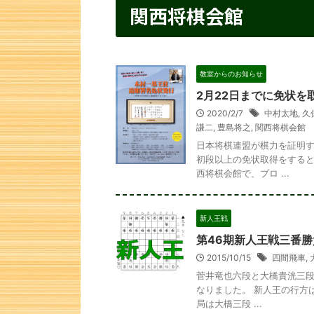
関西将棋会館
教室からのお知らせ
2月22日までに免状
2020/2/7
中村太地
,
久
謙二
,
豊島将之
,
関西将棋会館
日本将棋連盟が棋力を証明す
初段以上の免状取得をすると
西将棋会館で、プロ ...
新人王戦
第46期新人王戦三番勝
2015/10/15
四間飛車
,
菅井竜也六段と大橋貴洸三段
なりました。 新人王の行方
局は大橋三段 ...