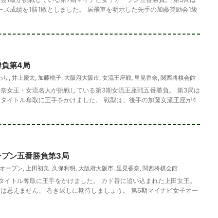
ーズ成績を1勝1敗としました。 居飛車を明示した先手の加藤奨励会1級
勝負第4局
わり
,
井上慶太
,
加藤桃子
,
大阪府大阪市
,
女流王座戦
,
里見香奈
,
関西将棋会館
奈女王・女流名人が挑戦している第3期女流王座戦五番勝負。 第3局は
タイトル奪取に王手をかけました。 戦型は、後手の加藤女流王座が4
ープン五番勝負第3局
オープン
,
上田初美
,
久保利明
,
大阪府大阪市
,
里見香奈
,
関西将棋会館
タイトル奪取に王手をかけました。 カド番に追い込まれた上田女王。
は思えません。 巻き返しに期待しましょう。 第6期マイナビ女子オー