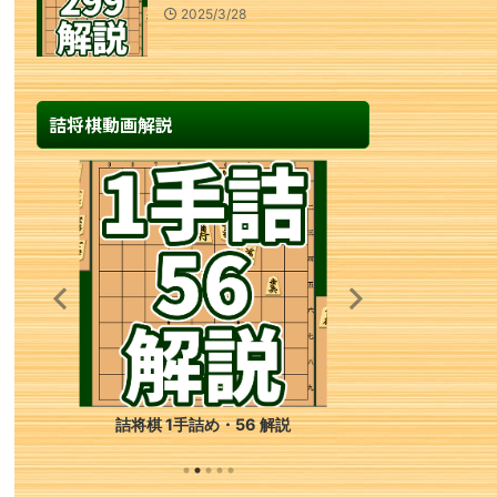
2025/3/28
詰将棋動画解説
詰将棋 1手詰め・56 解説
詰将