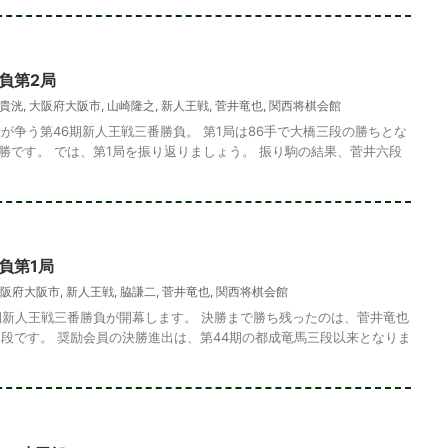
負第2局
貴洸
,
大阪府大阪市
,
山崎隆之
,
新人王戦
,
菅井竜也
,
関西将棋会館
が争う第46期新人王戦三番勝負。 第1局は86手で大橋三段の勝ちとな
1勝です。 では、第1局を振り返りましょう。 振り駒の結果、菅井六段
負第1局
阪府大阪市
,
新人王戦
,
脇謙二
,
菅井竜也
,
関西将棋会館
6期新人王戦三番勝負が開幕します。 決勝まで勝ち残ったのは、菅井竜也
段です。 奨励会員の決勝進出は、第44期の都成竜馬三段以来となりま
め・272 解説
詰将棋 7手詰め・190 解説