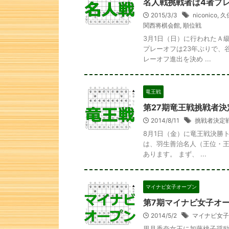
名人戦挑戦者は4者プ
2015/3/3
niconico
,
久
関西将棋会館
,
順位戦
3月1日（日）に行われたＡ
プレーオフは23年ぶりで、
レーオフ進出を決め ...
竜王戦
第27期竜王戦挑戦者決
2014/8/11
挑戦者決定
8月1日（金）に竜王戦決勝
は、羽生善治名人（王位・王
次の一手
あります。 まず、 ...
マイナビ女子オープン
第7期マイナビ女子オ
2014/5/2
マイナビ女子
里見香奈女王に加藤桃子奨励