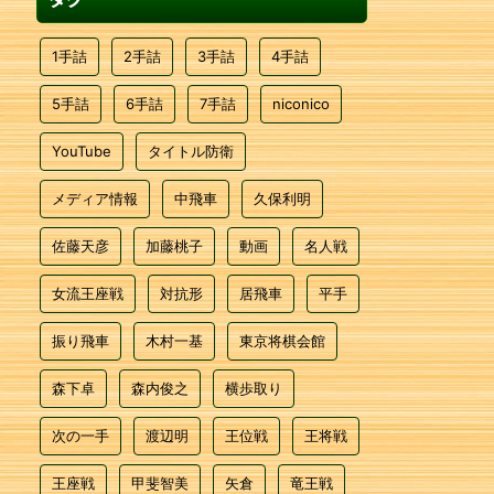
1手詰
2手詰
3手詰
4手詰
5手詰
6手詰
7手詰
niconico
YouTube
タイトル防衛
メディア情報
中飛車
久保利明
佐藤天彦
加藤桃子
動画
名人戦
女流王座戦
対抗形
居飛車
平手
振り飛車
木村一基
東京将棋会館
森下卓
森内俊之
横歩取り
次の一手
渡辺明
王位戦
王将戦
王座戦
甲斐智美
矢倉
竜王戦