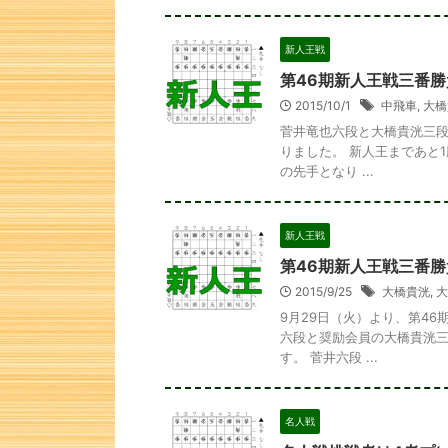
新人王戦
第46期新人王戦三番勝
2015/10/1
中飛車
,
大橋
菅井竜也六段と大橋貴洸三段
りました。 新人王まであと
の先手となり ...
新人王戦
第46期新人王戦三番勝
2015/9/25
大橋貴洸
,
大
9月29日（火）より、第4
六段と奨励会員の大橋貴洸三
す。 菅井六段 ...
詰将棋 1手詰
名人戦