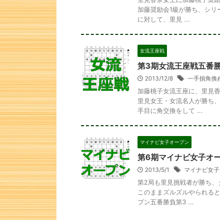
加藤奨励会1級が勝ち、シリ
に対して、里見 ...
女流王座戦
第3期女流王座戦五番
2013/12/8
一手損角換
加藤桃子女流王座に、里見香
里見女王・女流名人が勝ち、
手目に角交換をして ...
マイナビ女子オープン
第6期マイナビ女子オ
2013/5/1
マイナビ女子
第2局も里見挑戦者が勝ち、
このままズルズルやられると
プン五番勝負第3 ...