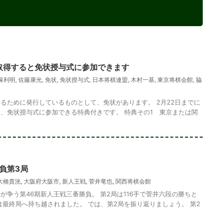
を取得すると免状授与式に参加できます
保利明
,
佐藤康光
,
免状
,
免状授与式
,
日本将棋連盟
,
木村一基
,
東京将棋会館
,
脇
るために発行しているものとして、免状があります。 2月22日までに
、免状授与式に参加できる特典付きです。 特典その1 東京または関
負第3局
大橋貴洸
,
大阪府大阪市
,
新人王戦
,
菅井竜也
,
関西将棋会館
が争う第46期新人王戦三番勝負。 第2局は116手で菅井六段の勝ちと
は最終局へ持ち越されました。 では、第2局を振り返りましょう。 第2