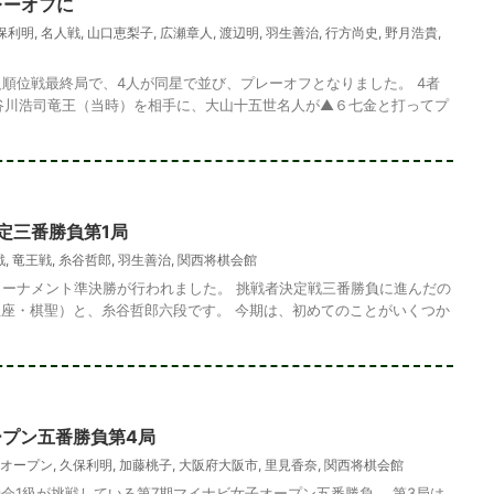
レーオフに
保利明
,
名人戦
,
山口恵梨子
,
広瀬章人
,
渡辺明
,
羽生善治
,
行方尚史
,
野月浩貴
,
級順位戦最終局で、4人が同星で並び、プレーオフとなりました。 4者
谷川浩司竜王（当時）を相手に、大山十五世名人が▲６七金と打ってプ
定三番勝負第1局
戦
,
竜王戦
,
糸谷哲郎
,
羽生善治
,
関西将棋会館
トーナメント準決勝が行われました。 挑戦者決定戦三番勝負に進んだの
座・棋聖）と、糸谷哲郎六段です。 今期は、初めてのことがいくつか
問題・18
次の一手問題・34
ープン五番勝負第4局
オープン
,
久保利明
,
加藤桃子
,
大阪府大阪市
,
里見香奈
,
関西将棋会館
会1級が挑戦している第7期マイナビ女子オープン五番勝負。 第3局は