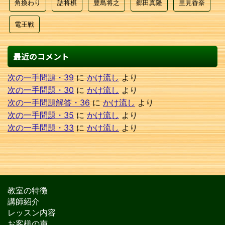
角換わり
詰将棋
豊島将之
郷田真隆
里見香奈
電王戦
最近のコメント
次の一手問題・39
に
かけ流し
より
次の一手問題・30
に
かけ流し
より
次の一手問題解答・36
に
かけ流し
より
次の一手問題・35
に
かけ流し
より
次の一手問題・33
に
かけ流し
より
教室の特徴
講師紹介
レッスン内容
お客様の声