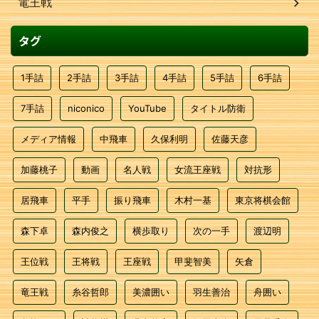
電王戦
タグ
1手詰
2手詰
3手詰
4手詰
5手詰
6手詰
7手詰
niconico
YouTube
タイトル防衛
メディア情報
中飛車
久保利明
佐藤天彦
加藤桃子
動画
名人戦
女流王座戦
対抗形
居飛車
平手
振り飛車
木村一基
東京将棋会館
森下卓
森内俊之
横歩取り
次の一手
渡辺明
王位戦
王将戦
王座戦
甲斐智美
矢倉
竜王戦
糸谷哲郎
美濃囲い
羽生善治
舟囲い