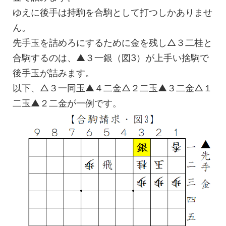
ゆえに後手は持駒を合駒として打つしかありませ
ん。
先手玉を詰めろにするために金を残し△３二桂と
合駒するのは、▲３一銀（図3）が上手い捨駒で
後手玉が詰みます。
以下、△３一同玉▲４二金△２二玉▲３二金△１
二玉▲２二金が一例です。