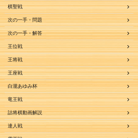
棋聖戦
次の一手・問題
次の一手・解答
王位戦
王将戦
王座戦
白瀧あゆみ杯
竜王戦
詰将棋動画解説
達人戦