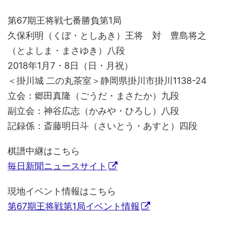
第67期王将戦七番勝負第1局
久保利明（くぼ・としあき）王将 対 豊島将之
（とよしま・まさゆき）八段
2018年1月7・8日（日・月祝）
＜掛川城 二の丸茶室＞静岡県掛川市掛川1138-24
立会：郷田真隆（ごうだ・まさたか）九段
副立会：神谷広志（かみや・ひろし）八段
記録係：斎藤明日斗（さいとう・あすと）四段
棋譜中継はこちら
毎日新聞ニュースサイト
現地イベント情報はこちら
第67期王将戦第1局イベント情報