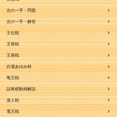
次の一手・問題
次の一手・解答
王位戦
王将戦
王座戦
白瀧あゆみ杯
竜王戦
詰将棋動画解説
達人戦
電王戦