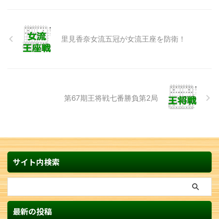
里見香奈女流五冠が女流王座を防衛！
第67期王将戦七番勝負第2局
サイト内検索
最新の投稿