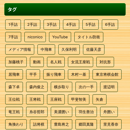
タグ
1手詰
2手詰
3手詰
4手詰
5手詰
6手詰
7手詰
niconico
YouTube
タイトル防衛
メディア情報
中飛車
久保利明
佐藤天彦
加藤桃子
動画
名人戦
女流王座戦
対抗形
居飛車
平手
振り飛車
木村一基
東京将棋会館
森下卓
森内俊之
横歩取り
次の一手
渡辺明
王位戦
王将戦
王座戦
甲斐智美
矢倉
竜王戦
糸谷哲郎
美濃囲い
羽生善治
舟囲い
角換わり
詰将棋
豊島将之
郷田真隆
里見香奈