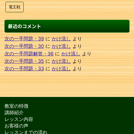
電王戦
最近のコメント
次の一手問題・39
に
かけ流し
より
次の一手問題・30
に
かけ流し
より
次の一手問題解答・36
に
かけ流し
より
次の一手問題・35
に
かけ流し
より
次の一手問題・33
に
かけ流し
より
教室の特徴
講師紹介
レッスン内容
お客様の声
レッスンまでの流れ