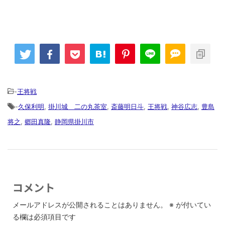
-
王将戦
-
久保利明
,
掛川城 二の丸茶室
,
斎藤明日斗
,
王将戦
,
神谷広志
,
豊島
将之
,
郷田真隆
,
静岡県掛川市
コメント
メールアドレスが公開されることはありません。
※
が付いてい
る欄は必須項目です