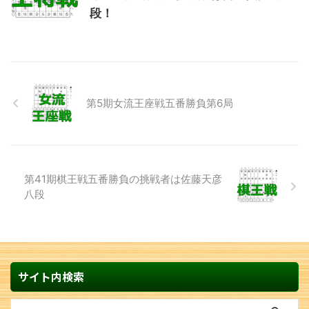
段！
第5期女流王座戦五番勝負第6局
第41期棋王戦五番勝負の挑戦者は佐藤天彦
八段
サイト内検索