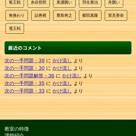
竜王戦
糸谷哲郎
美濃囲い
羽生善治
舟囲い
角換わり
詰将棋
豊島将之
郷田真隆
里見香奈
電王戦
最近のコメント
次の一手問題・39
に
かけ流し
より
次の一手問題・30
に
かけ流し
より
次の一手問題解答・36
に
かけ流し
より
次の一手問題・35
に
かけ流し
より
次の一手問題・33
に
かけ流し
より
教室の特徴
講師紹介