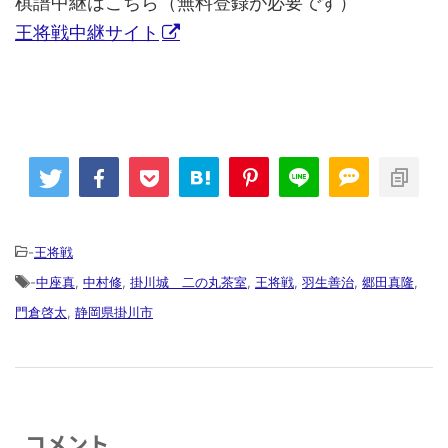
棋譜中継はこちら（無料登録が必要です）
王将戦中継サイト
-
王将戦
-
中座真
,
中村修
,
掛川城 二の丸茶室
,
王将戦
,
羽生善治
,
郷田真隆
,
門倉啓太
,
静岡県掛川市
コメント