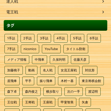
達人戦
電王戦
タグ
1手詰
2手詰
3手詰
4手詰
5手詰
6手詰
7手詰
niconico
YouTube
タイトル防衛
メディア情報
中飛車
久保利明
佐藤天彦
加藤桃子
動画
名人戦
女流王座戦
対抗形
居飛車
平手
振り飛車
木村一基
東京将棋会館
森下卓
森内俊之
横歩取り
次の一手
渡辺明
王位戦
王将戦
王座戦
甲斐智美
矢倉