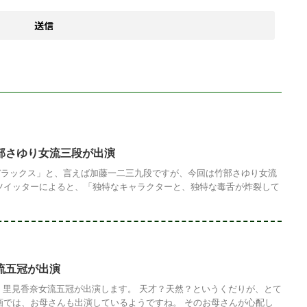
部さゆり女流三段が出演
デラックス」と、言えば加藤一二三九段ですが、今回は竹部さゆり女流
ツイッターによると、「独特なキャラクターと、独特な毒舌が炸裂して
流五冠が出演
、里見香奈女流五冠が出演します。 天才？天然？というくだりが、とて
画では、お母さんも出演しているようですね。 そのお母さんが心配し