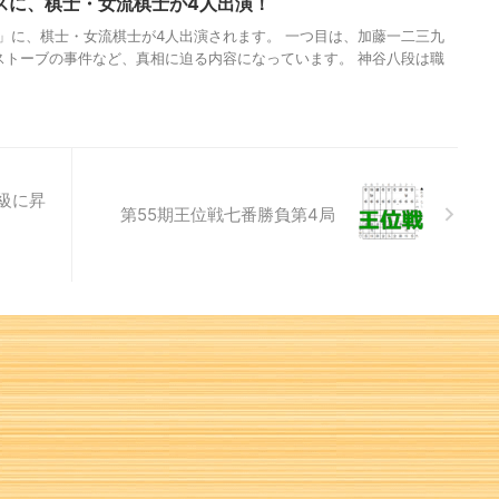
スに、棋士・女流棋士が4人出演！
」に、棋士・女流棋士が4人出演されます。 一つ目は、加藤一二三九
ストーブの事件など、真相に迫る内容になっています。 神谷八段は職
級に昇
第55期王位戦七番勝負第4局