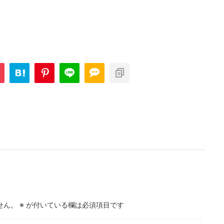
問題・24
次の一手問題・14
せん。
※
が付いている欄は必須項目です