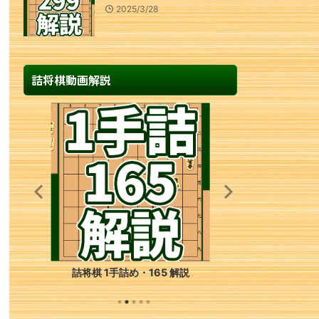
2025/3/28
詰将棋動画解説
詰将棋 1手詰め・165 解説
詰将