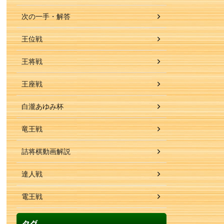
次の一手・解答
王位戦
王将戦
王座戦
白瀧あゆみ杯
竜王戦
詰将棋動画解説
達人戦
電王戦
タグ