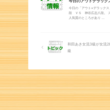
今日のアウトデラック
今日の「アウト×デラックス
段 ＶＳ 神谷広志八段。 
人気質のところがあり ...
和田あき女流3級が女流2
級