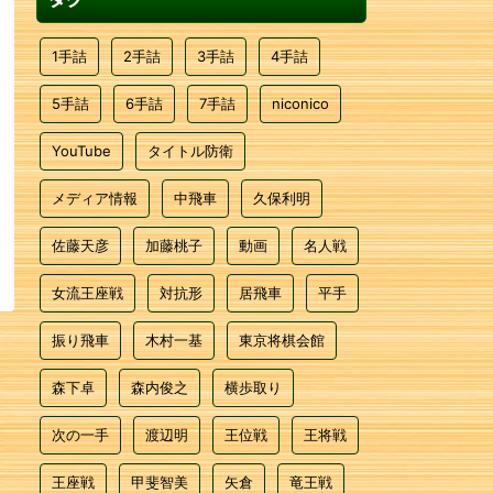
1手詰
2手詰
3手詰
4手詰
5手詰
6手詰
7手詰
niconico
YouTube
タイトル防衛
メディア情報
中飛車
久保利明
佐藤天彦
加藤桃子
動画
名人戦
女流王座戦
対抗形
居飛車
平手
振り飛車
木村一基
東京将棋会館
森下卓
森内俊之
横歩取り
次の一手
渡辺明
王位戦
王将戦
王座戦
甲斐智美
矢倉
竜王戦