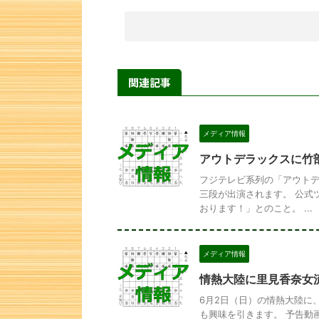
関連記事
メディア情報
アウトデラックスに竹
フジテレビ系列の「アウト
三段が出演されます。 公式
おります！」とのこと。 ...
メディア情報
情熱大陸に里見香奈女
6月2日（日）の情熱大陸に
も興味を引きます。 予告動