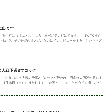
に出ます
、羽生善治（はぶ・よしはる）三冠がテレビにでます。 「SWITCHイ
、番組で、その分野の達人がお互いにインタビューをする、という内容
将棋名人戦予選Bブロック
hitoe"心拍将棋名人戦の予選Aブロックが行われ、門倉啓太四段が勝ちま
が、4月18日（土）に行われます。 企画としては、ただ心拍を測りなが