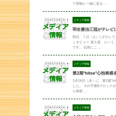
て荷物と一緒に送る ...
メディア情報
羽生善治三冠がテレビ
明日、７日（土）にEテレで
ンタビュー 達人達」という
です。 以前にこ ...
メディア情報
第2期"hitoe"心拍
3月26日（木）に、第2期"
した。 その予選Bブロック
ら将棋 ...
メディア情報