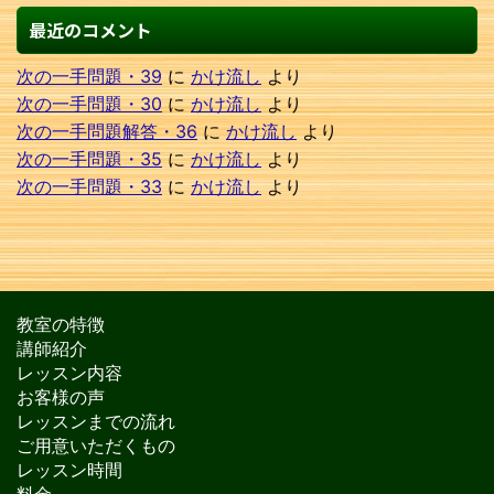
最近のコメント
次の一手問題・39
に
かけ流し
より
次の一手問題・30
に
かけ流し
より
次の一手問題解答・36
に
かけ流し
より
次の一手問題・35
に
かけ流し
より
次の一手問題・33
に
かけ流し
より
教室の特徴
講師紹介
レッスン内容
お客様の声
レッスンまでの流れ
ご用意いただくもの
レッスン時間
料金