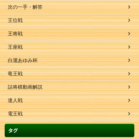
次の一手・解答
王位戦
王将戦
王座戦
白瀧あゆみ杯
竜王戦
詰将棋動画解説
達人戦
電王戦
タグ