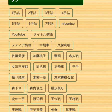
1手詰
2手詰
3手詰
4手詰
5手詰
6手詰
7手詰
niconico
YouTube
タイトル防衛
メディア情報
中飛車
久保利明
佐藤天彦
加藤桃子
動画
名人戦
女流王座戦
対抗形
居飛車
平手
振り飛車
木村一基
東京将棋会館
森下卓
森内俊之
横歩取り
次の一手
渡辺明
王位戦
王将戦
王座戦
甲斐智美
矢倉
竜王戦