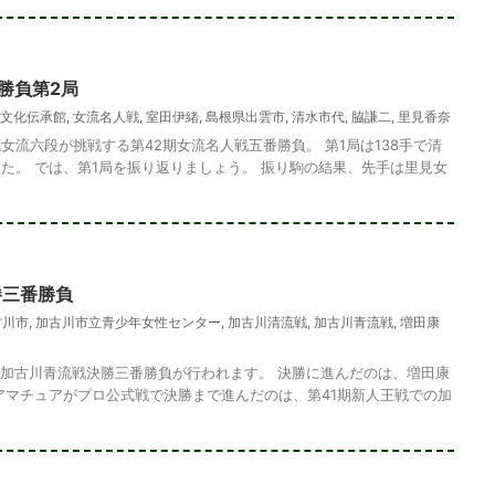
勝負第2局
文化伝承館
,
女流名人戦
,
室田伊緒
,
島根県出雲市
,
清水市代
,
脇謙二
,
里見香奈
女流六段が挑戦する第42期女流名人戦五番勝負。 第1局は138手で清
た。 では、第1局を振り返りましょう。 振り駒の結果、先手は里見女
勝三番勝負
古川市
,
加古川市立青少年女性センター
,
加古川清流戦
,
加古川青流戦
,
増田康
5期加古川青流戦決勝三番勝負が行われます。 決勝に進んだのは、増田康
アマチュアがプロ公式戦で決勝まで進んだのは、第41期新人王戦での加
め・197 解説
詰将棋 3手詰め・182 解説