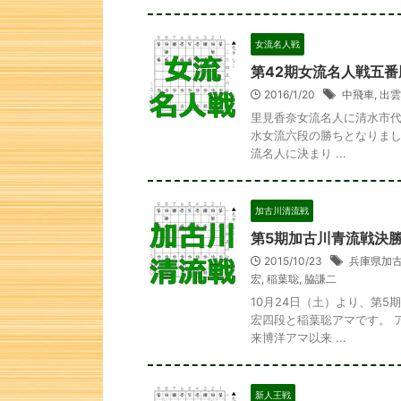
女流名人戦
第42期女流名人戦五番
2016/1/20
中飛車
,
出雲
里見香奈女流名人に清水市代
水女流六段の勝ちとなりまし
流名人に決まり ...
加古川清流戦
第5期加古川青流戦決
2015/10/23
兵庫県加
宏
,
稲葉聡
,
脇謙二
10月24日（土）より、第
宏四段と稲葉聡アマです。 
来博洋アマ以来 ...
詰将棋 2手詰
新人王戦