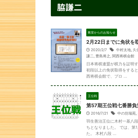
脇謙二
教室からのお知らせ
2月22日までに免状
2020/2/7
中村太地
,
久
謙二
,
豊島将之
,
関西将棋会館
日本将棋連盟が棋力を証明す
初段以上の免状取得をすると
西将棋会館で、プロ ...
王位戦
第57期王位戦七番勝負
2016/7/21
中の坊瑞苑
,
羽生善治王位に木村一基八段
ちとなりました。 では、第
た。 木村八段 ...