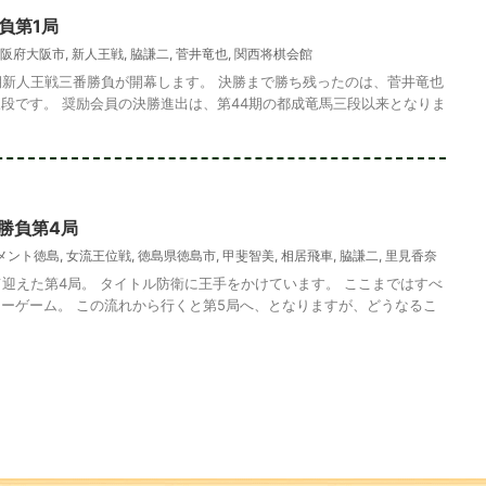
負第1局
阪府大阪市
,
新人王戦
,
脇謙二
,
菅井竜也
,
関西将棋会館
6期新人王戦三番勝負が開幕します。 決勝まで勝ち残ったのは、菅井竜也
段です。 奨励会員の決勝進出は、第44期の都成竜馬三段以来となりま
勝負第4局
メント徳島
,
女流王位戦
,
徳島県徳島市
,
甲斐智美
,
相居飛車
,
脇謙二
,
里見香奈
て迎えた第4局。 タイトル防衛に王手をかけています。 ここまではすべ
ーゲーム。 この流れから行くと第5局へ、となりますが、どうなるこ
問題・36
次の一手問題・26