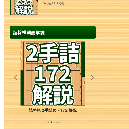
2025/3/28
詰将棋動画解説
詰将棋 2手詰め・172 解説
詰将