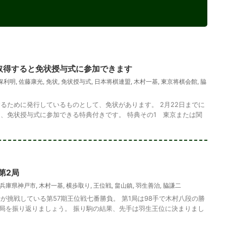
を取得すると免状授与式に参加できます
保利明
,
佐藤康光
,
免状
,
免状授与式
,
日本将棋連盟
,
木村一基
,
東京将棋会館
,
脇
るために発行しているものとして、免状があります。 2月22日までに
、免状授与式に参加できる特典付きです。 特典その1 東京または関
第2局
兵庫県神戸市
,
木村一基
,
横歩取り
,
王位戦
,
畠山鎮
,
羽生善治
,
脇謙二
が挑戦している第57期王位戦七番勝負。 第1局は98手で木村八段の勝
1局を振り返りましょう。 振り駒の結果、先手は羽生王位に決まりまし