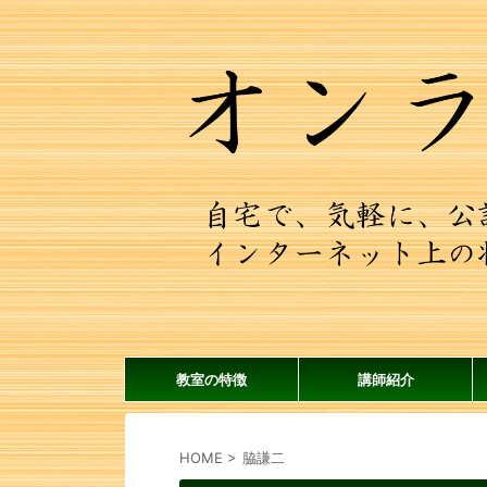
教室の特徴
講師紹介
HOME
>
脇謙二