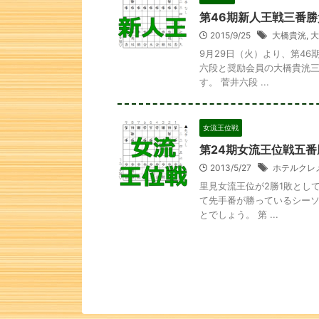
第46期新人王戦三番勝
2015/9/25
大橋貴洸
,
大
9月29日（火）より、第4
六段と奨励会員の大橋貴洸三
す。 菅井六段 ...
女流王位戦
第24期女流王位戦五番
2013/5/27
ホテルクレ
里見女流王位が2勝1敗とし
て先手番が勝っているシーソ
次の一手
とでしょう。 第 ...