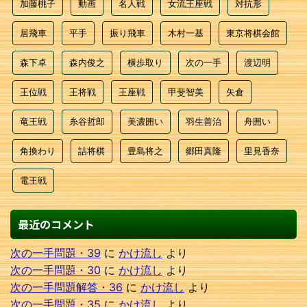
加藤桃子
動画
名人戦
女流王座戦
対抗形
居飛車
平手
振り飛車
木村一基
東京将棋会館
森下卓
森内俊之
横歩取り
次の一手
渡辺明
王位戦
王将戦
王座戦
甲斐智美
矢倉
竜王戦
糸谷哲郎
美濃囲い
羽生善治
舟囲い
角換わり
詰将棋
豊島将之
郷田真隆
里見香奈
電王戦
最近のコメント
次の一手問題・39
に
かけ流し
より
次の一手問題・30
に
かけ流し
より
次の一手問題解答・36
に
かけ流し
より
次の一手問題・35
に
かけ流し
より