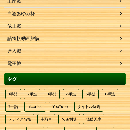
王座戦
白瀧あゆみ杯
竜王戦
詰将棋動画解説
達人戦
電王戦
タグ
1手詰
2手詰
3手詰
4手詰
5手詰
6手詰
7手詰
niconico
YouTube
タイトル防衛
メディア情報
中飛車
久保利明
佐藤天彦