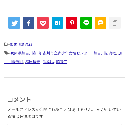
-
加古川清流戦
-
兵庫県加古川市
,
加古川市立青少年女性センター
,
加古川清流戦
,
加
古川青流戦
,
増田康宏
,
稲葉聡
,
脇謙二
コメント
メールアドレスが公開されることはありません。
※
が付いてい
る欄は必須項目です