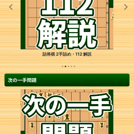
詰将棋 6手詰め・118 解説
次の一手問題