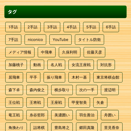
タグ
1手詰
2手詰
3手詰
4手詰
5手詰
6手詰
7手詰
niconico
YouTube
タイトル防衛
メディア情報
中飛車
久保利明
佐藤天彦
加藤桃子
動画
名人戦
女流王座戦
対抗形
居飛車
平手
振り飛車
木村一基
東京将棋会館
森下卓
森内俊之
横歩取り
次の一手
渡辺明
王位戦
王将戦
王座戦
甲斐智美
矢倉
竜王戦
糸谷哲郎
美濃囲い
羽生善治
舟囲い
角換わり
詰将棋
豊島将之
郷田真隆
里見香奈