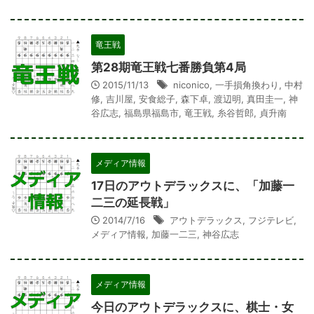
竜王戦
第28期竜王戦七番勝負第4局
2015/11/13
niconico
,
一手損角換わり
,
中村
修
,
吉川屋
,
安食総子
,
森下卓
,
渡辺明
,
真田圭一
,
神
谷広志
,
福島県福島市
,
竜王戦
,
糸谷哲郎
,
貞升南
メディア情報
17日のアウトデラックスに、「加藤一
二三の延長戦」
2014/7/16
アウトデラックス
,
フジテレビ
,
メディア情報
,
加藤一二三
,
神谷広志
メディア情報
今日のアウトデラックスに、棋士・女