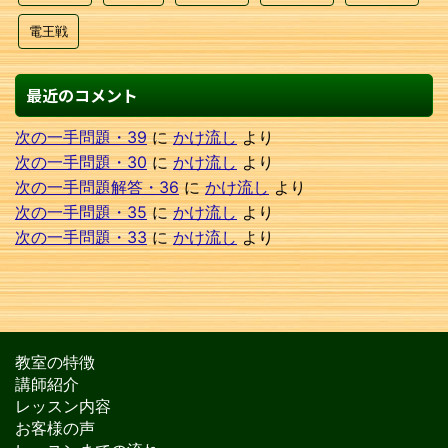
電王戦
最近のコメント
次の一手問題・39
に
かけ流し
より
次の一手問題・30
に
かけ流し
より
次の一手問題解答・36
に
かけ流し
より
次の一手問題・35
に
かけ流し
より
次の一手問題・33
に
かけ流し
より
教室の特徴
講師紹介
レッスン内容
お客様の声