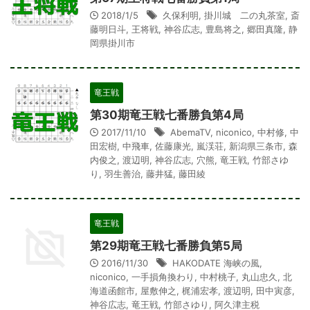
2018/1/5
久保利明
,
掛川城 二の丸茶室
,
斎
藤明日斗
,
王将戦
,
神谷広志
,
豊島将之
,
郷田真隆
,
静
岡県掛川市
竜王戦
第30期竜王戦七番勝負第4局
2017/11/10
AbemaTV
,
niconico
,
中村修
,
中
田宏樹
,
中飛車
,
佐藤康光
,
嵐渓荘
,
新潟県三条市
,
森
内俊之
,
渡辺明
,
神谷広志
,
穴熊
,
竜王戦
,
竹部さゆ
り
,
羽生善治
,
藤井猛
,
藤田綾
竜王戦
第29期竜王戦七番勝負第5局
2016/11/30
HAKODATE 海峡の風
,
niconico
,
一手損角換わり
,
中村桃子
,
丸山忠久
,
北
海道函館市
,
屋敷伸之
,
梶浦宏孝
,
渡辺明
,
田中寅彦
,
神谷広志
,
竜王戦
,
竹部さゆり
,
阿久津主税