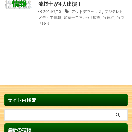
流棋士が4人出演！
2014/7/10
アウトデラックス
,
フジテレビ
,
メディア情報
,
加藤一二三
,
神谷広志
,
竹俣紅
,
竹部
さゆり
サイト内検索
最新の投稿