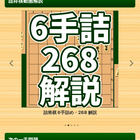
詰将棋動画解説
詰将棋 6手詰め・268 解説
次の一手問題