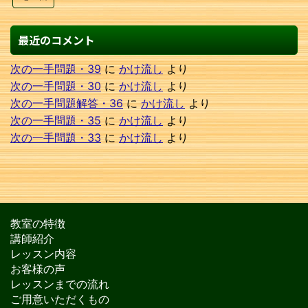
最近のコメント
次の一手問題・39
に
かけ流し
より
次の一手問題・30
に
かけ流し
より
次の一手問題解答・36
に
かけ流し
より
次の一手問題・35
に
かけ流し
より
次の一手問題・33
に
かけ流し
より
教室の特徴
講師紹介
レッスン内容
お客様の声
レッスンまでの流れ
ご用意いただくもの