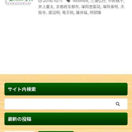
2016/10/11
niconico
,
三浦弘行
,
中村桃子
,
井上慶太
,
京都府京都市
,
塚田恵梨花
,
塚田泰明
,
天
龍寺
,
渡辺明
,
竜王戦
,
藤井猛
,
阿部隆
サイト内検索
最新の投稿