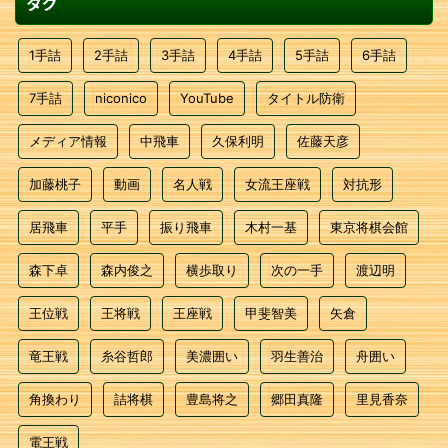
タグ
1手詰
2手詰
3手詰
4手詰
5手詰
6手詰
7手詰
niconico
YouTube
タイトル防衛
メディア情報
中飛車
久保利明
佐藤天彦
加藤桃子
動画
名人戦
女流王座戦
対抗形
居飛車
平手
振り飛車
木村一基
東京将棋会館
森下卓
森内俊之
横歩取り
次の一手
渡辺明
王位戦
王将戦
王座戦
甲斐智美
矢倉
竜王戦
糸谷哲郎
美濃囲い
羽生善治
舟囲い
角換わり
詰将棋
豊島将之
郷田真隆
里見香奈
電王戦