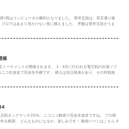
 第1局はコンピュータの勝利となりました。 菅井五段は、宣言通り振
、プロではあまり見かけない形に構えました。 序盤は菅井五段がうま
開催
王トーナメントが開催されます。 3・4月に行われる電王戦の出場ソフ
コニコ生放送で完全生中継です。 棋士は先日発表があり、その対戦相
14
王戦タッグマッチ2014。 ニコニコ動画で完全生放送ですね。 プロ棋
作る棋譜。 どんなものになるか、楽しみです！ 動画ページはこちら 9