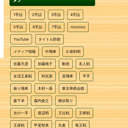
1手詰
2手詰
3手詰
4手詰
5手詰
6手詰
7手詰
niconico
YouTube
タイトル防衛
メディア情報
中飛車
久保利明
佐藤天彦
加藤桃子
動画
名人戦
女流王座戦
対抗形
居飛車
平手
振り飛車
木村一基
東京将棋会館
森下卓
森内俊之
横歩取り
次の一手
渡辺明
王位戦
王将戦
王座戦
甲斐智美
矢倉
竜王戦