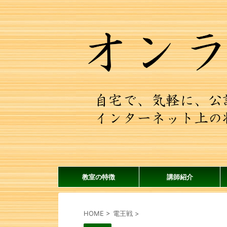
教室の特徴
講師紹介
HOME
>
電王戦
>