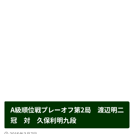
A級順位戦プレーオフ第2局 渡辺明二
冠 対 久保利明九段
2015年3月7日