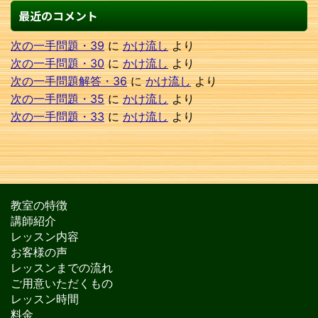
最近のコメント
次の一手問題・39
に
かけ流し
より
次の一手問題・30
に
かけ流し
より
次の一手問題解答・36
に
かけ流し
より
次の一手問題・35
に
かけ流し
より
次の一手問題・33
に
かけ流し
より
教室の特徴
講師紹介
レッスン内容
お客様の声
レッスンまでの流れ
ご用意いただくもの
レッスン時間
料金