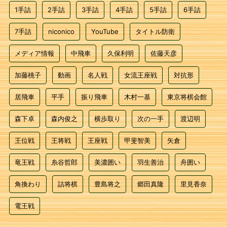
1手詰
2手詰
3手詰
4手詰
5手詰
6手詰
7手詰
niconico
YouTube
タイトル防衛
メディア情報
中飛車
久保利明
佐藤天彦
加藤桃子
動画
名人戦
女流王座戦
対抗形
居飛車
平手
振り飛車
木村一基
東京将棋会館
森下卓
森内俊之
横歩取り
次の一手
渡辺明
王位戦
王将戦
王座戦
甲斐智美
矢倉
竜王戦
糸谷哲郎
美濃囲い
羽生善治
舟囲い
角換わり
詰将棋
豊島将之
郷田真隆
里見香奈
電王戦