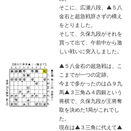
そこに、広瀬八段、▲５八
金右と超急戦辞さずの構え
をとりました。
そして、久保九段がそれを
買って出て、午前中から激
しい戦いに突入しました。
▲５八金右の超急戦は、こ
こまでが一つの定跡。
今まで多かったのは△９九
馬▲３三角△４四銀という
将棋で、久保九段が王将奪
取を決めた1局がこれでし
た。
現在は▲３三角に代えて▲