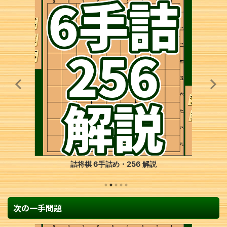
詰将棋 6手詰め・180 解説
次の一手問題