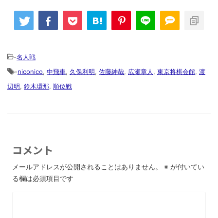
-
名人戦
-
niconico
,
中飛車
,
久保利明
,
佐藤紳哉
,
広瀬章人
,
東京将棋会館
,
渡
辺明
,
鈴木環那
,
順位戦
コメント
メールアドレスが公開されることはありません。
※
が付いてい
る欄は必須項目です