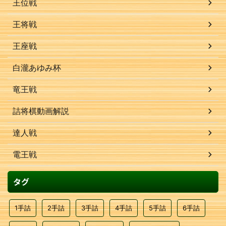
王位戦
王将戦
王座戦
白瀧あゆみ杯
竜王戦
詰将棋動画解説
達人戦
電王戦
タグ
1手詰
2手詰
3手詰
4手詰
5手詰
6手詰