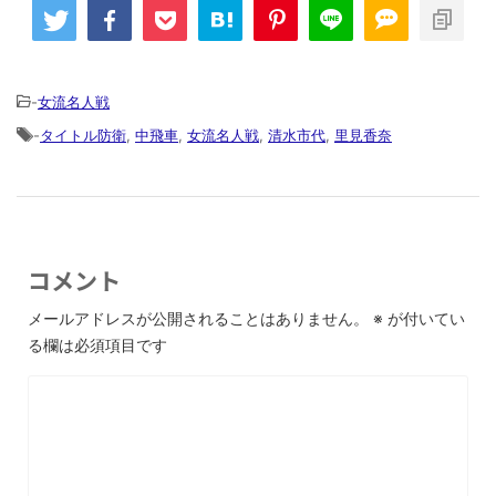
-
女流名人戦
-
タイトル防衛
,
中飛車
,
女流名人戦
,
清水市代
,
里見香奈
コメント
メールアドレスが公開されることはありません。
※
が付いてい
る欄は必須項目です