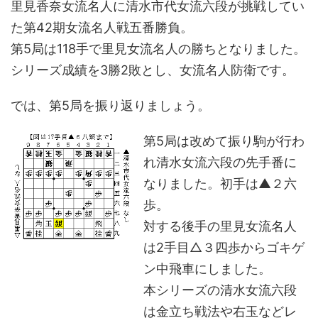
里見香奈女流名人に清水市代女流六段が挑戦してい
た第42期女流名人戦五番勝負。
第5局は118手で里見女流名人の勝ちとなりました。
シリーズ成績を3勝2敗とし、女流名人防衛です。
では、第5局を振り返りましょう。
第5局は改めて振り駒が行わ
れ清水女流六段の先手番に
なりました。初手は▲２六
歩。
対する後手の里見女流名人
は2手目△３四歩からゴキゲ
ン中飛車にしました。
本シリーズの清水女流六段
は金立ち戦法や右玉などレ