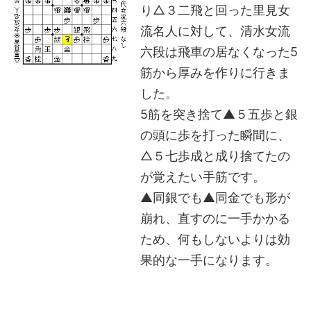
り△３二飛と回った里見女
流名人に対して、清水女流
六段は飛車の居なくなった5
筋から厚みを作りに行きま
した。
5筋を突き捨て▲５五歩と銀
の頭に歩を打った瞬間に、
△５七歩成と成り捨てたの
が覚えたい手筋です。
▲同銀でも▲同金でも形が
崩れ、直すのに一手かかる
ため、何もしないよりは効
果的な一手になります。