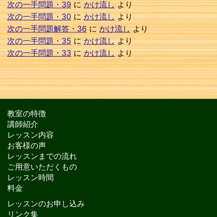
次の一手問題・39
に
かけ流し
より
次の一手問題・30
に
かけ流し
より
次の一手問題解答・36
に
かけ流し
より
次の一手問題・35
に
かけ流し
より
次の一手問題・33
に
かけ流し
より
教室の特徴
講師紹介
レッスン内容
お客様の声
レッスンまでの流れ
ご用意いただくもの
レッスン時間
料金
レッスンのお申し込み
リンク集