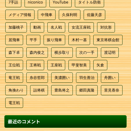
7手詰
niconico
YouTube
タイトル防衛
メディア情報
中飛車
久保利明
佐藤天彦
加藤桃子
動画
名人戦
女流王座戦
対抗形
居飛車
平手
振り飛車
木村一基
東京将棋会館
森下卓
森内俊之
横歩取り
次の一手
渡辺明
王位戦
王将戦
王座戦
甲斐智美
矢倉
竜王戦
糸谷哲郎
美濃囲い
羽生善治
舟囲い
角換わり
詰将棋
豊島将之
郷田真隆
里見香奈
電王戦
最近のコメント