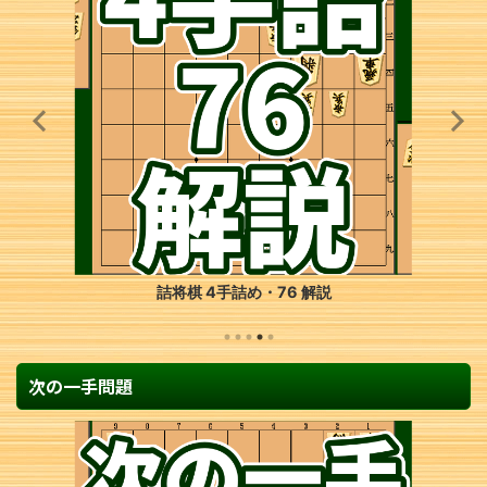
詰将棋 4手詰め・76 解説
次の一手問題