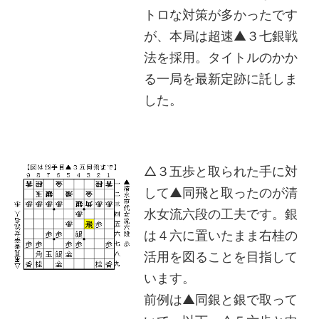
トロな対策が多かったです
が、本局は超速▲３七銀戦
法を採用。タイトルのかか
る一局を最新定跡に託しま
した。
△３五歩と取られた手に対
して▲同飛と取ったのが清
水女流六段の工夫です。銀
は４六に置いたまま右桂の
活用を図ることを目指して
います。
前例は▲同銀と銀で取って