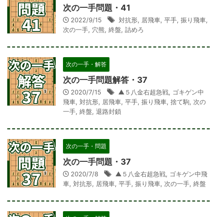
次の一手問題・41
2022/9/15
対抗形
,
居飛車
,
平手
,
振り飛車
,
次の一手
,
穴熊
,
終盤
,
詰めろ
次の一手・解答
次の一手問題解答・37
2020/7/15
▲５八金右超急戦
,
ゴキゲン中
飛車
,
対抗形
,
居飛車
,
平手
,
振り飛車
,
捨て駒
,
次の
一手
,
終盤
,
退路封鎖
次の一手・問題
次の一手問題・37
2020/7/8
▲５八金右超急戦
,
ゴキゲン中飛
車
,
対抗形
,
居飛車
,
平手
,
振り飛車
,
次の一手
,
終盤