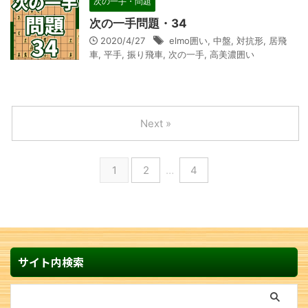
次の一手・問題
次の一手問題・34
2020/4/27
elmo囲い
,
中盤
,
対抗形
,
居飛
車
,
平手
,
振り飛車
,
次の一手
,
高美濃囲い
Next »
1
2
…
4
サイト内検索