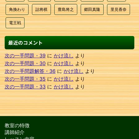
角換わり
詰将棋
豊島将之
郷田真隆
里見香奈
電王戦
最近のコメント
次の一手問題・39
に
かけ流し
より
次の一手問題・30
に
かけ流し
より
次の一手問題解答・36
に
かけ流し
より
次の一手問題・35
に
かけ流し
より
次の一手問題・33
に
かけ流し
より
教室の特徴
講師紹介
レッスン内容