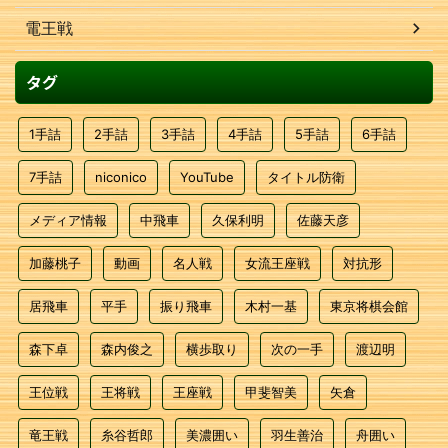
電王戦
タグ
1手詰
2手詰
3手詰
4手詰
5手詰
6手詰
7手詰
niconico
YouTube
タイトル防衛
メディア情報
中飛車
久保利明
佐藤天彦
加藤桃子
動画
名人戦
女流王座戦
対抗形
居飛車
平手
振り飛車
木村一基
東京将棋会館
森下卓
森内俊之
横歩取り
次の一手
渡辺明
王位戦
王将戦
王座戦
甲斐智美
矢倉
竜王戦
糸谷哲郎
美濃囲い
羽生善治
舟囲い