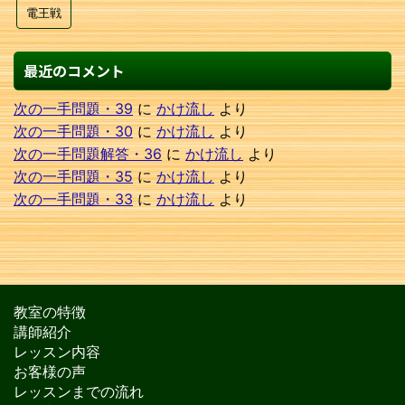
電王戦
最近のコメント
次の一手問題・39
に
かけ流し
より
次の一手問題・30
に
かけ流し
より
次の一手問題解答・36
に
かけ流し
より
次の一手問題・35
に
かけ流し
より
次の一手問題・33
に
かけ流し
より
教室の特徴
講師紹介
レッスン内容
お客様の声
レッスンまでの流れ