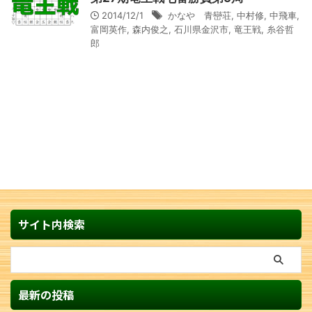
2014/12/1
かなや 青巒荘
,
中村修
,
中飛車
,
富岡英作
,
森内俊之
,
石川県金沢市
,
竜王戦
,
糸谷哲
郎
サイト内検索
最新の投稿