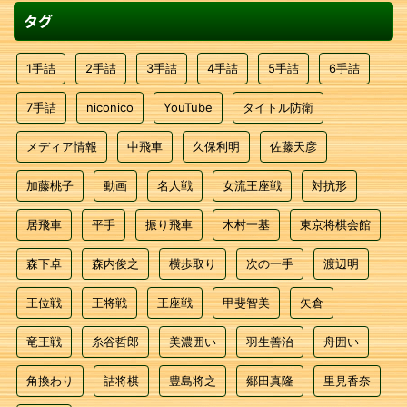
タグ
1手詰
2手詰
3手詰
4手詰
5手詰
6手詰
7手詰
niconico
YouTube
タイトル防衛
メディア情報
中飛車
久保利明
佐藤天彦
加藤桃子
動画
名人戦
女流王座戦
対抗形
居飛車
平手
振り飛車
木村一基
東京将棋会館
森下卓
森内俊之
横歩取り
次の一手
渡辺明
王位戦
王将戦
王座戦
甲斐智美
矢倉
竜王戦
糸谷哲郎
美濃囲い
羽生善治
舟囲い
角換わり
詰将棋
豊島将之
郷田真隆
里見香奈