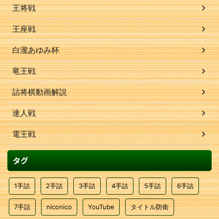
王将戦
王座戦
白瀧あゆみ杯
竜王戦
詰将棋動画解説
達人戦
電王戦
タグ
1手詰
2手詰
3手詰
4手詰
5手詰
6手詰
7手詰
niconico
YouTube
タイトル防衛