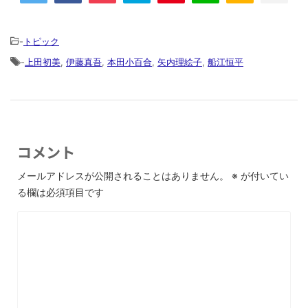
-
トピック
-
上田初美
,
伊藤真吾
,
本田小百合
,
矢内理絵子
,
船江恒平
コメント
メールアドレスが公開されることはありません。
※
が付いてい
る欄は必須項目です