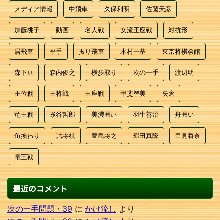
メディア情報
中飛車
久保利明
佐藤天彦
加藤桃子
動画
名人戦
女流王座戦
対抗形
居飛車
平手
振り飛車
木村一基
東京将棋会館
森下卓
森内俊之
横歩取り
次の一手
渡辺明
王位戦
王将戦
王座戦
甲斐智美
矢倉
竜王戦
糸谷哲郎
美濃囲い
羽生善治
舟囲い
角換わり
詰将棋
豊島将之
郷田真隆
里見香奈
電王戦
最近のコメント
次の一手問題・39
に
かけ流し
より