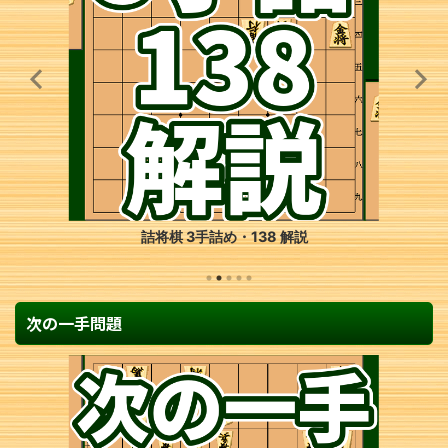
詰将棋 3手詰め・138 解説
次の一手問題