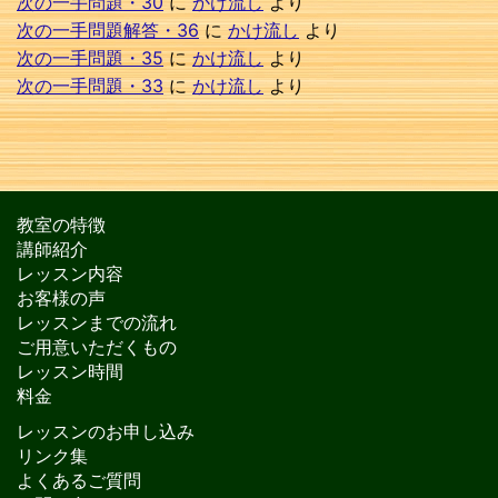
次の一手問題・30
に
かけ流し
より
次の一手問題解答・36
に
かけ流し
より
次の一手問題・35
に
かけ流し
より
次の一手問題・33
に
かけ流し
より
教室の特徴
講師紹介
レッスン内容
お客様の声
レッスンまでの流れ
ご用意いただくもの
レッスン時間
料金
レッスンのお申し込み
リンク集
よくあるご質問