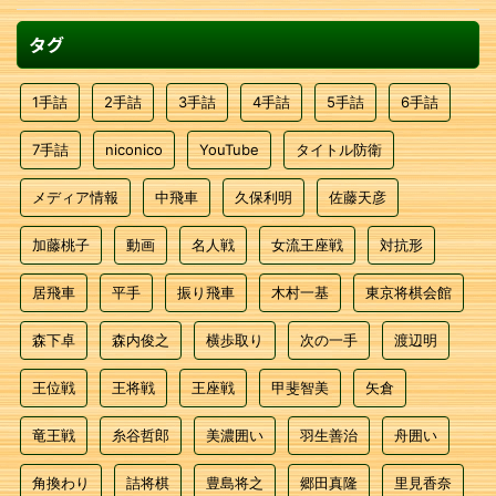
タグ
1手詰
2手詰
3手詰
4手詰
5手詰
6手詰
7手詰
niconico
YouTube
タイトル防衛
メディア情報
中飛車
久保利明
佐藤天彦
加藤桃子
動画
名人戦
女流王座戦
対抗形
居飛車
平手
振り飛車
木村一基
東京将棋会館
森下卓
森内俊之
横歩取り
次の一手
渡辺明
王位戦
王将戦
王座戦
甲斐智美
矢倉
竜王戦
糸谷哲郎
美濃囲い
羽生善治
舟囲い
角換わり
詰将棋
豊島将之
郷田真隆
里見香奈