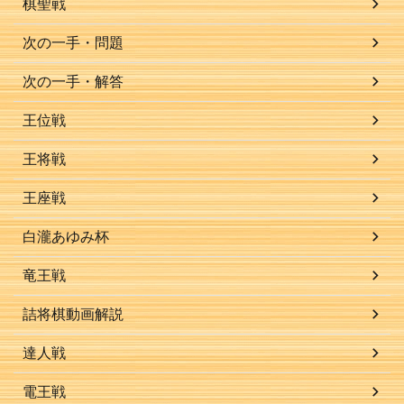
棋聖戦
次の一手・問題
次の一手・解答
王位戦
王将戦
王座戦
白瀧あゆみ杯
竜王戦
詰将棋動画解説
達人戦
電王戦