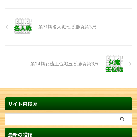
第71期名人戦七番勝負第3局
第24期女流王位戦五番勝負第3局
サイト内検索
最新の投稿