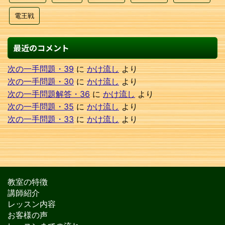
電王戦
最近のコメント
次の一手問題・39
に
かけ流し
より
次の一手問題・30
に
かけ流し
より
次の一手問題解答・36
に
かけ流し
より
次の一手問題・35
に
かけ流し
より
次の一手問題・33
に
かけ流し
より
教室の特徴
講師紹介
レッスン内容
お客様の声