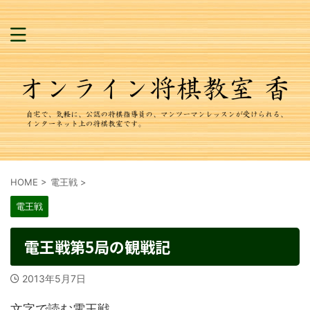
HOME
>
電王戦
>
電王戦
電王戦第5局の観戦記
2013年5月7日
文字で読む電王戦。