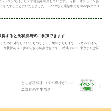
のレッスンでは、ビデオ通話を利用しています。 今回、オンライン会
に導入することにいたしました。 Zoomなら通話中でも81dojoアプリ
を取得すると免状授与式に参加できます
るために発行しているものとして、免状があります。 2月22日までに
、免状授与式に参加できる特典付きです。 特典その1 東京または関
とちぎ将棋まつりの模様がニコ
ニコ動画で生放送