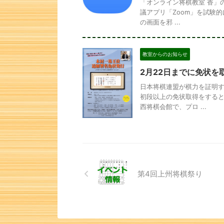
「オンライン将棋教室 香」
議アプリ「Zoom」を試験的
の画面を邪 ...
教室からのお知らせ
2月22日までに免状
日本将棋連盟が棋力を証明す
初段以上の免状取得をすると
西将棋会館で、プロ ...
第4回上州将棋祭り