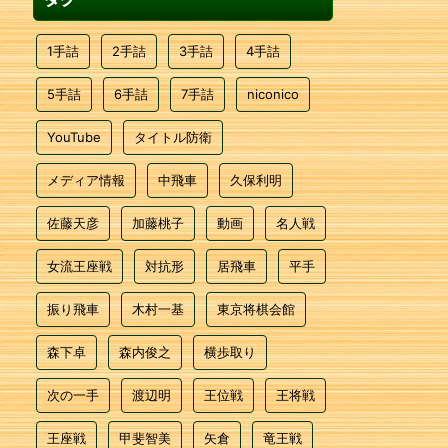
1手詰
2手詰
3手詰
4手詰
5手詰
6手詰
7手詰
niconico
YouTube
タイトル防衛
メディア情報
中飛車
久保利明
佐藤天彦
加藤桃子
動画
名人戦
女流王座戦
対抗形
居飛車
平手
振り飛車
木村一基
東京将棋会館
森下卓
森内俊之
横歩取り
次の一手
渡辺明
王位戦
王将戦
王座戦
甲斐智美
矢倉
竜王戦