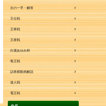
次の一手・解答
王位戦
王将戦
王座戦
白瀧あゆみ杯
竜王戦
詰将棋動画解説
達人戦
電王戦
タグ