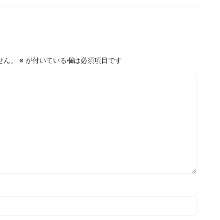
せん。
※
が付いている欄は必須項目です
問題・19
次の一手問題・28