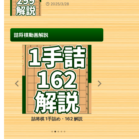
2025/3/28
詰将棋動画解説
詰将棋 1手詰め・162 解説
詰将