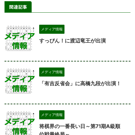
関連記事
メディア情報
すっぴん！に渡辺竜王が出演
メディア情報
「有吉反省会」に高橋九段が出演！
メディア情報
将棋界の一番長い日～第71期A級順
位戦最終局～