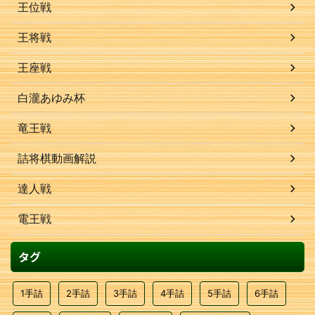
王位戦
王将戦
王座戦
白瀧あゆみ杯
竜王戦
詰将棋動画解説
達人戦
電王戦
タグ
1手詰
2手詰
3手詰
4手詰
5手詰
6手詰