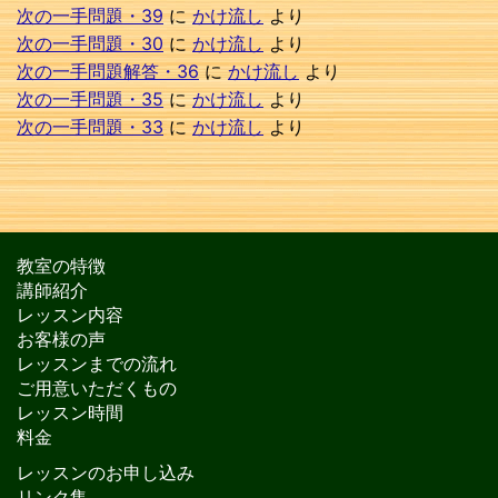
次の一手問題・39
に
かけ流し
より
次の一手問題・30
に
かけ流し
より
次の一手問題解答・36
に
かけ流し
より
次の一手問題・35
に
かけ流し
より
次の一手問題・33
に
かけ流し
より
教室の特徴
講師紹介
レッスン内容
お客様の声
レッスンまでの流れ
ご用意いただくもの
レッスン時間
料金
レッスンのお申し込み
リンク集