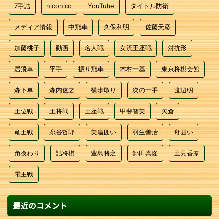
7手詰
niconico
YouTube
タイトル防衛
メディア情報
中飛車
久保利明
佐藤天彦
加藤桃子
動画
名人戦
女流王座戦
対抗形
居飛車
平手
振り飛車
木村一基
東京将棋会館
森下卓
森内俊之
横歩取り
次の一手
渡辺明
王位戦
王将戦
王座戦
甲斐智美
矢倉
竜王戦
糸谷哲郎
美濃囲い
羽生善治
舟囲い
角換わり
詰将棋
豊島将之
郷田真隆
里見香奈
電王戦
最近のコメント