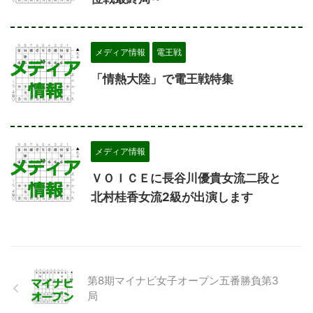
メディア情報
電王戦
「情熱大陸」で電王戦特集
メディア情報
ＶＯＩＣＥに長谷川優貴女流二段と
北村桂香女流2級が出演します
第8期マイナビ女子オープン五番勝負第3
局