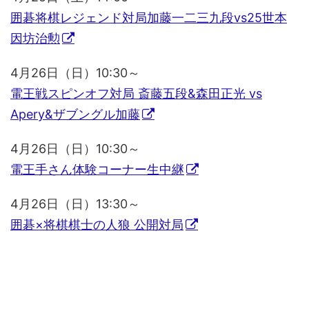
囲碁将棋レジェンド対局加藤一二三九段vs25世本
因坊治勲
4月26日（日）10:30～
電王戦スピンオフ対局 斎藤五段&森田正光 vs
Apery&ザブングル加藤
4月26日（日）10:30～
電王手さん体験コーナー生中継
4月26日（日）13:30～
囲碁×将棋棋士の人狼 公開対局