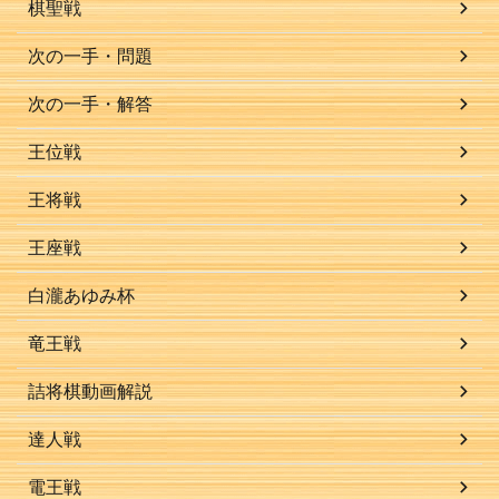
棋聖戦
次の一手・問題
次の一手・解答
王位戦
王将戦
王座戦
白瀧あゆみ杯
竜王戦
詰将棋動画解説
達人戦
電王戦