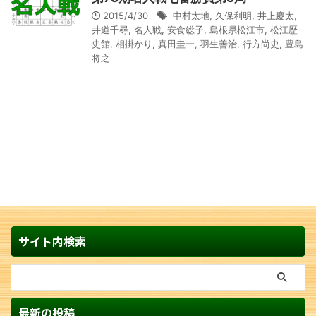
2015/4/30
中村太地
,
久保利明
,
井上慶太
,
井道千尋
,
名人戦
,
安食総子
,
島根県松江市
,
松江歴
史館
,
相掛かり
,
真田圭一
,
羽生善治
,
行方尚史
,
豊島
将之
サイト内検索
最新の投稿