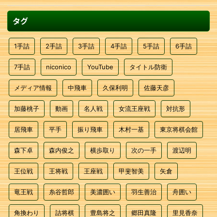
タグ
1手詰
2手詰
3手詰
4手詰
5手詰
6手詰
7手詰
niconico
YouTube
タイトル防衛
メディア情報
中飛車
久保利明
佐藤天彦
加藤桃子
動画
名人戦
女流王座戦
対抗形
居飛車
平手
振り飛車
木村一基
東京将棋会館
森下卓
森内俊之
横歩取り
次の一手
渡辺明
王位戦
王将戦
王座戦
甲斐智美
矢倉
竜王戦
糸谷哲郎
美濃囲い
羽生善治
舟囲い
角換わり
詰将棋
豊島将之
郷田真隆
里見香奈