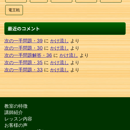
電王戦
最近のコメント
次の一手問題・39
に
かけ流し
より
次の一手問題・30
に
かけ流し
より
次の一手問題解答・36
に
かけ流し
より
次の一手問題・35
に
かけ流し
より
次の一手問題・33
に
かけ流し
より
教室の特徴
講師紹介
レッスン内容
お客様の声