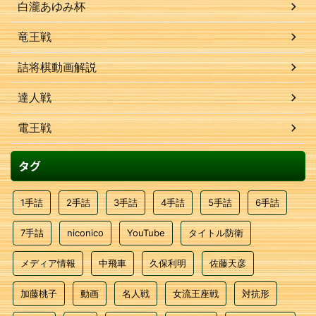
白瀧あゆみ杯
竜王戦
詰将棋動画解説
達人戦
電王戦
タグ
1手詰
2手詰
3手詰
4手詰
5手詰
6手詰
7手詰
niconico
YouTube
タイトル防衛
メディア情報
中飛車
久保利明
佐藤天彦
加藤桃子
動画
名人戦
女流王座戦
対抗形