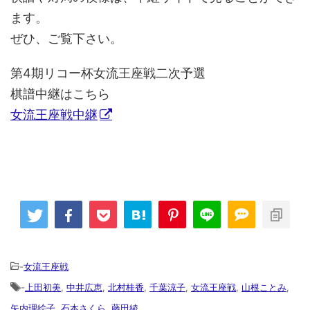
ます。
ぜひ、ご覧下さい。
第4期リコー杯女流王座戦二次予選
棋譜中継はこちら
女流王座戦中継
-
女流王座戦
-
上田初美
,
中井広恵
,
北村桂香
,
千葉涼子
,
女流王座戦
,
山根ことみ
,
矢内理絵子
,
石本さくら
,
藤田綾