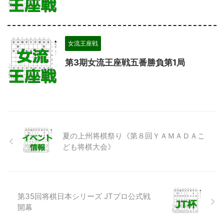
女流王座戦
第3期女流王座戦五番勝負第1局
夏の上州将棋祭り《第８回ＹＡＭＡＤＡこ
ども将棋大会》
第35回将棋日本シリーズ JTプロ公式戦
開幕