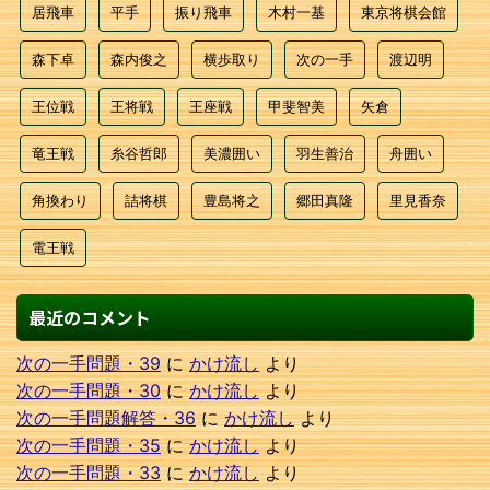
居飛車
平手
振り飛車
木村一基
東京将棋会館
森下卓
森内俊之
横歩取り
次の一手
渡辺明
王位戦
王将戦
王座戦
甲斐智美
矢倉
竜王戦
糸谷哲郎
美濃囲い
羽生善治
舟囲い
角換わり
詰将棋
豊島将之
郷田真隆
里見香奈
電王戦
最近のコメント
次の一手問題・39
に
かけ流し
より
次の一手問題・30
に
かけ流し
より
次の一手問題解答・36
に
かけ流し
より
次の一手問題・35
に
かけ流し
より
次の一手問題・33
に
かけ流し
より