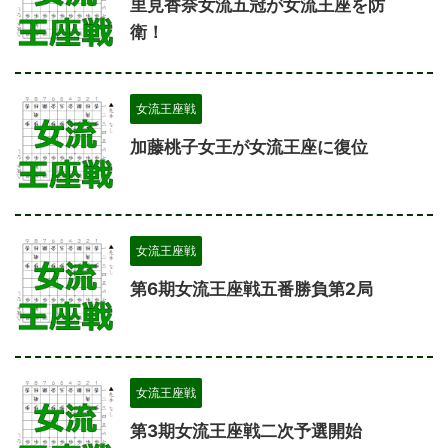
里見香奈女流五冠が女流王座を防
衛！
女流王座戦
加藤桃子女王が女流王座に復位
女流王座戦
第6期女流王座戦五番勝負第2局
女流王座戦
第3期女流王座戦二次予選開始